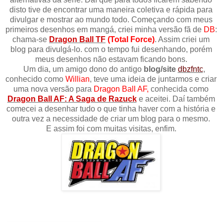
disto tive de encontrar uma maneira coletiva e rápida para
divulgar e mostrar ao mundo todo. Começando com meus
primeiros desenhos em mangá, criei minha versão fã de
DB
:
chama-se
Dragon Ball TF
(Total Force)
. Assim criei um
blog para divulgá-lo. com o tempo fui desenhando, porém
meus desenhos não estavam ficando bons.
Um dia, um amigo dono do antigo
blog/site
dbzfntc
,
conhecido como
Willian
, teve uma ideia de juntarmos e criar
uma nova versão para
Dragon Ball AF,
conhecida como
Dragon Ball AF: A Saga de Razuck
e aceitei. Daí também
comecei a desenhar tudo o que tinha haver com a história e
outra vez a necessidade de criar um blog para o mesmo.
E assim foi com muitas visitas, enfim.