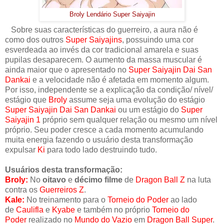
Broly Lendário Super Saiyajin
Sobre suas características do guerreiro, a aura não é
como dos outros
Super Saiyajins
, possuindo uma cor
esverdeada ao invés da cor tradicional amarela e suas
pupilas desaparecem. O aumento da massa muscular é
ainda maior que o apresentado no
Super Saiyajin Dai San
Dankai
e a velocidade não é afetada em momento algum.
Por isso, independente se a explicação da condição/ nível/
estágio que
Broly
assume seja uma evolução do estágio
Super Saiyajin Dai San Dankai
ou um estágio do
Super
Saiyajin 1
próprio sem qualquer relação ou mesmo um nível
próprio. Seu poder cresce a cada momento acumulando
muita energia fazendo o usuário desta transformação
expulsar
Ki
para todo lado destruindo tudo.
Usuários desta transformação:
Broly:
No
oitavo
e
décimo filme
de
Dragon Ball Z
na luta
contra os
Guerreiros Z
.
Kale:
No treinamento para o
Torneio do Poder
ao lado
de
Caulifla
e
Kyabe
e também no próprio
Torneio do
Poder
realizado no
Mundo do Vazio
em
Dragon Ball Super
.