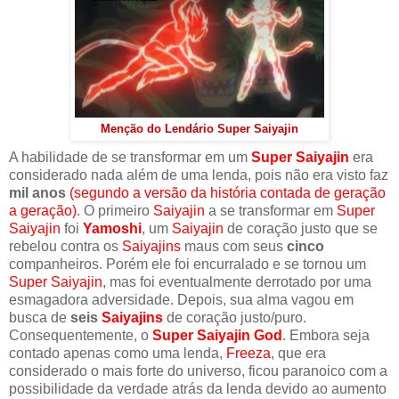
Menção do Lendário Super Saiyajin
A habilidade de se transformar em um
Super Saiyajin
era
considerado nada além de uma lenda, pois não era visto faz
mil anos
(segundo a versão da história contada de geração
a geração)
. O primeiro
Saiyajin
a se transformar em
Super
Saiyajin
foi
Yamoshi
, um
Saiyajin
de coração justo que se
rebelou contra os
Saiyajins
maus com seus
cinco
companheiros. Porém ele foi encurralado e se tornou um
Super Saiyajin
, mas foi eventualmente derrotado por uma
esmagadora adversidade. Depois, sua alma vagou em
busca de
seis
Saiyajins
de coração justo/puro.
Consequentemente, o
Super Saiyajin God
. Embora seja
contado apenas como uma lenda,
Freeza
, que era
considerado o mais forte do universo, ficou paranoico com a
possibilidade da verdade atrás da lenda devido ao aumento