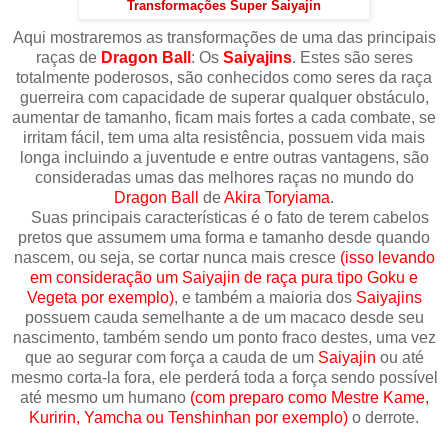
Transformações Super Saiyajin
Aqui mostraremos as transformações de uma das principais
raças de
Dragon Ball
: Os
Saiyajins
. Estes são seres
totalmente poderosos, são conhecidos como seres da raça
guerreira com capacidade de superar qualquer obstáculo,
aumentar de tamanho, ficam mais fortes a cada combate, se
irritam fácil, tem uma alta resistência, possuem vida mais
longa incluindo a juventude e entre outras vantagens, são
consideradas umas das melhores raças no mundo do
Dragon Ball
de
Akira Toryiama
.
Suas principais características é o fato de terem cabelos
pretos que assumem uma forma e tamanho desde quando
nascem, ou seja, se cortar nunca mais cresce
(isso levando
em consideração um Saiyajin de raça pura tipo Goku e
Vegeta por exemplo)
, e também a maioria dos
Saiyajins
possuem cauda semelhante a de um macaco desde seu
nascimento, também sendo um ponto fraco destes, uma vez
que ao segurar com força a cauda de um
Saiyajin
ou até
mesmo corta-la fora, ele perderá toda a força sendo possível
até mesmo um humano
(com preparo como Mestre Kame,
Kuririn, Yamcha ou Tenshinhan por exemplo)
o derrote.