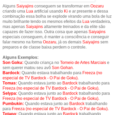
Alguns
Saiyajins
conseguem se transformar em
Oozaru
criando uma
Lua
artificial usando
Ki
e ar presente e dessa
combinação essa bolha se explode virando uma bola de luz
muito brilhante tendo os mesmos efeitos da
Lua
verdadeira,
mas apenas
Saiyajins
altamente treinados e da elite são
capazes de fazer isso. Outra coisa que apenas
Saiyajins
especiais conseguem, é manter a consciência e conseguir
falar mesmo na forma
Oozaru
, já os demais
Saiyajins
sem
preparos e de classe baixa perdem o controle.
Alguns Exemplos:
Son Goku:
Quando criança no
Torneio de Artes Marciais
e
sem querer matou seu avô
Son Gohan
.
Bardock:
Quando estava trabalhando para
Freeza
(no
especial de TV Bardock - O Pai de Goku).
Tomas:
Quando estava junto ao
Bardock
trabalhando para
Freeza (no especial de TV Bardock - O Pai de Goku).
Selypa:
Quando estava junto ao
Bardock
trabalhando para
Freeza
(no especial de TV Bardock - O Pai de Goku).
Pumbukin:
Quando estava junto ao
Bardock
trabalhando
para
Freeza (no especial de TV Bardock - O Pai de Goku).
Totapo:
Quando estava junto ao
Bardock
trabalhando