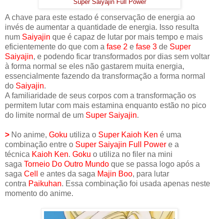
Super Saiyajin Full Power
A chave para este estado é conservação de energia ao
invés de aumentar a quantidade de energia. Isso resulta
num
Saiyajin
que é capaz de lutar por mais tempo e mais
eficientemente do que com a
fase 2
e
fase 3
de
Super
Saiyajin
, e podendo ficar transformados por dias sem voltar
à forma normal se eles não gastarem muita energia,
essencialmente fazendo da transformação a forma normal
do
Saiyajin
.
A familiaridade de seus corpos com a transformação os
permitem lutar com mais estamina enquanto estão no pico
do limite normal de um
Super Saiyajin
.
>
No anime,
Goku
utiliza o
Super Kaioh Ken
é uma
combinação entre o
Super Saiyajin
Full Power
e a
técnica
Kaioh Ken
.
Goku
o utiliza no filer na mini
saga
Torneio Do Outro Mundo
que se passa logo após a
saga
Cell
e antes da saga
Majin Boo
, para lutar
contra
Paikuhan
. Essa combinação foi usada apenas neste
momento do anime.