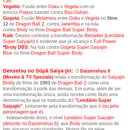
Cell
.
Vegetto:
Fusão entre
Goku
e
Vegeta
com os
brincos
Potara
lutando contra
Boo Gohan
.
Gogeta:
Fusão
Metamoru
entre
Goku
e
Vegeta
no
filme
12
de
Dragon Ball Z
, contra
Janemba
e na luta
contra
Broly
no filme
Dragon Ball Super: Broly
.
Kale:
Depois controlar a transformação
Berseker (Lendária
Super Saiyajin)
é evidente que já alcança o
Full Power
.
*
Broly DBS:
Na luta contra
Gogeta Super Saiyajin
Blue
no filme
Dragon Ball Super: Broly
.
Densetsu no Sûpâ Saiya-jin:
O
Daizenshuu 6
(Movies & TV Specials)
relata a transformação do
Saiyajin
Brolly
do filme de
1993
de
Dragon Ball Z
como uma
transformação à parte das demais. Em suma, além de ser
uma transformação única, ainda recebe como título uma
denominação que se traduzida diz
"Lendário Super
Saiyajin"
, justamente pela transformação que é
(ou pelo
personagem que é)
.
Independente disso, o nível
Lendário Super Saiyajin
(descrito no Daizenshuu 6)
, que
Broly
assume possui de
fato algumas particularidades. Muitos fãs da série