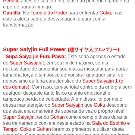
Perfeito
antes de seu torneio. Mas não percebe o problema
e perde para o inimigo.
Caulifla:
No
Torneio do Poder
para enfrentar
Goku
, mas
este a alerta sobre a desvantagem e para com a
transformação.
Super Saiyjin Full Power
(
超サイヤ人フルパワー)
:
-
Sūpā Saiya-jin Furu Pawā
Este seria apenas o estado
do
Super Saiyajin 1
em seu limite máximo, sem a
necessidade de aumentar sua massa muscular para portar
tamanha força e tampouco demonstrar qualquer sinal de
nervosismo ou fúria característico do
Super Saiyajin 1 (e
dos demais)
. Com isso, tem-se total controle da energia sem
qualquer desgaste tanto físico quanto emocional e
tampouco perda de velocidade. Além disso, foi por meio
dessa manutenção do
Super Saiyajin
que
Goku
descobriu
que essa era a maneira de superar de vez o próprio nível
Super Saiyajin
, tendo
Gohan
como exemplo disso durante
seu treinamento com ele neste estado na
Sala do Espírito e
Tempo
.
Goku
e
Gohan
foram os primeiros a utilizar desta