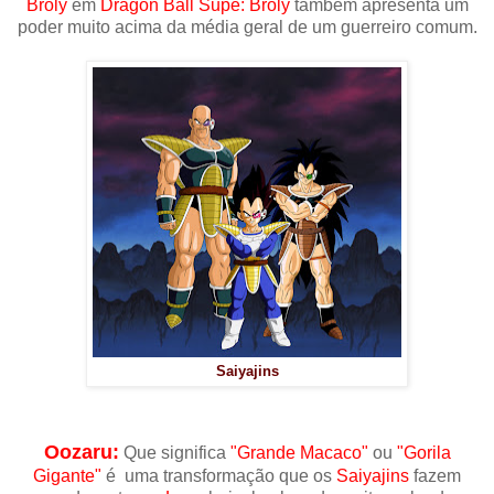
Broly
em
Dragon Ball Supe: Broly
também apresenta um
poder muito acima da média geral de um guerreiro comum.
Saiyajins
Oozaru:
Que significa
"Grande Macaco"
ou
"Gorila
Gigante"
é uma transformação que os
Saiyajins
fazem