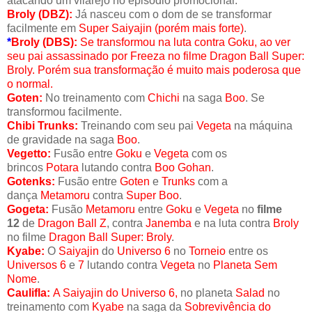
atacando um vilarejo no episódio promocional.
Broly (DBZ):
Já nasceu com o dom de se transformar
facilmente em
Super Saiyajin (porém mais forte)
.
*
Broly
(DBS):
Se transformou na luta contra
Goku
, ao ver
seu pai assassinado por
Freeza
no filme
Dragon Ball Super:
Broly
. Porém sua transformação é muito mais poderosa que
o normal.
Goten:
No treinamento com
Chichi
na saga
Boo
. Se
transformou facilmente.
Chibi Trunks:
Treinando com seu pai
Vegeta
na máquina
de gravidade na saga
Boo
.
Vegetto:
Fusão entre
Goku
e
Vegeta
com os
brincos
Potara
lutando contra
Boo Gohan
.
Gotenks:
Fusão entre
Goten
e
Trunks
com a
dança
Metamoru
contra
Super Boo
.
Gogeta:
Fusão
Metamoru
entre
Goku
e
Vegeta
no
filme
12
de
Dragon Ball Z
, contra
Janemba
e na luta contra
Broly
no filme
Dragon Ball Super: Broly
.
Kyabe:
O
Saiyajin
do
Universo 6
no
Torneio
entre os
Universos 6
e
7
lutando contra
Vegeta
no
Planeta Sem
Nome
.
Caulifla:
A
Saiyajin do Universo 6
,
no planeta
Salad
no
treinamento com
Kyabe
na saga da
Sobrevivência do