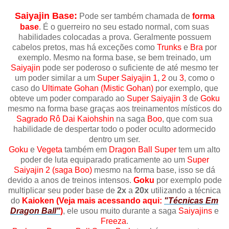
Saiyajin Base:
Pode ser também chamada de
forma
base
. É o guerreiro no seu estado normal, com suas
habilidades colocadas a prova. Geralmente possuem
cabelos pretos, mas há exceções como
Trunks
e
Bra
por
exemplo. Mesmo na forma base, se bem treinado, um
Saiyajin
pode ser poderoso o suficiente de até mesmo ter
um poder similar a um
Super Saiyajin 1
,
2
ou
3
, como o
caso do
Ultimate Gohan (
Mistic Gohan)
por exemplo, que
obteve um poder comparado ao
Super Saiyajin 3
de
Goku
mesmo na forma base graças aos treinamentos místicos do
Sagrado Rô Dai Kaiohshin
na saga
Boo
, que com sua
habilidade de despertar todo o poder oculto adormecido
dentro um ser.
Goku
e
Vegeta
também em
Dragon Ball Super
tem um alto
poder de luta equiparado praticamente ao um
Super
Saiyajin 2 (saga Boo)
mesmo na forma base, isso se dá
devido a anos de treinos intensos.
Goku
por exemplo pode
multiplicar seu poder base de
2x
a
20x
utilizando a técnica
do
Kaioken (Veja mais acessando aqui:
"Técnicas Em
Dragon Ball"
)
, ele usou muito durante a saga
Saiyajins
e
Freeza
.