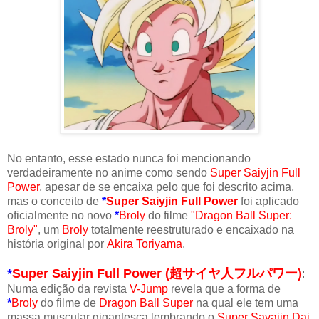
No entanto, esse estado nunca foi mencionando
verdadeiramente no anime como sendo
Super Saiyjin Full
Power
, apesar de se encaixa pelo que foi descrito acima,
mas o conceito de
*
Super Saiyjin Full Power
foi aplicado
oficialmente no novo
*
Broly
do filme
"Dragon Ball Super:
Broly"
, um
Broly
totalmente reestruturado e encaixado na
história original por
Akira Toriyama
.
*
Super Saiyjin Full Power (超サイヤ人フルパワー)
:
Numa edição da revista
V-Jump
revela que a forma de
*
Broly
do filme de
Dragon Ball Super
na qual ele tem uma
massa muscular gigantesca lembrando o
Super Sayajin Dai