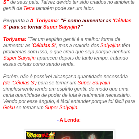
S"
de seus pais. Talvez devido ter sido criados no ambiente
gentil da
Terra
também pode ser um fator.
Pergunta a
A. Toriyama
:
"E como aumentar as
'Células
S'
para se tornar
Super Saiyajin
?"
Toriyama:
"Ter um espírito gentil é a melhor forma de
aumentar as '
Células S'
, mas a maioria dos
Saiyajins
têm
problemas com isso, o que creio que seja porque nenhum
Super Saiyajin
apareceu depois de tanto tempo, tratando
essas coisas como sendo lenda.
Porém, não é possível alcançar a quantidade necessária
(de 'Células S')
para se tornar um
Super Saiyajin
simplesmente tendo um espírito gentil, de modo que uma
certa quantidade de poder de luta é realmente necessário.
Vendo por esse ângulo, é fácil entender porque foi fácil para
Goku
se tornar um
Super Saiyajin
.
-
A Lenda: