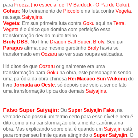
para
Freeza (no especial de TV Bardock - O Pai de Goku).
Gohan:
No treinamento de
Piccolo
e na luta contra
Vegeta
,
na saga
Saiyajins
.
Vegeta:
Em sua primeira luta contra
Goku
aqui na
Terra
.
Vegeta
é o único que domina com perfeição essa
transformação devido muito treino.
Broly DBS:
No filme
Dragon Ball Super: Broly
. Seu pai
Paragus
afirma que mesmo garotinho
Broly
havia se
transformado em
Oozaru
ao ver suas roupas esticadas.
Há ditos de que
Oozaru
originalmente era uma
transformação para
Goku
na obra, este personagem sendo
uma paródia da obra chinesa
Rei Macaco Sun Wukong
do
livro
Jornada ao Oeste
, só depois que veio a ser de fato
uma transformação típica dos demais
Saiyajins
.
Falso Super Saiyajin:
Ou
Super Saiyajin Fake
, na
verdade não possui um termo certo para esse nível e nem é
dito como uma transformação oficialmente canônica na
obra. Mas explicando sobre ela, é quando um
S
aiyajin
está
para romper seu limite quase atingindo o
Super Saiyajin
. O