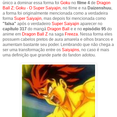
único a dominar essa forma foi
Goku
no
filme 4
de
Dragon
Ball Z: Goku - O Super Saiyajin
, no filme e na
Daizenshuu
,
a forma foi originalmente mencionada como a verdadeira
forma
Super Saiyajin
, mas depois foi mencionada como
"falsa"
após o verdadeiro
Super Saiyajin
aparecer no
capítulo 317
do mangá
Dragon Ball
e e no
episódio 95
do
anime em
Dragon Ball Z
na saga
Freeza
. Nessa forma eles
possuem cabelos pretos de aura amarela e olhos brancos e
aumentam bastante seu poder. Lembrando que não chega a
ser uma transformação entre os
Saiyajins
, no caso é mais
uma definição que grande parte do fandon adotou.