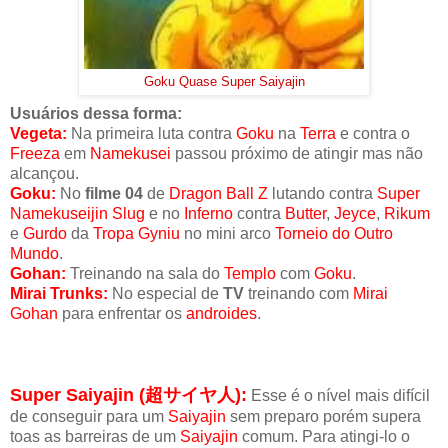
Goku Quase Super Saiyajin
Usuários dessa forma:
Vegeta:
Na primeira luta contra
Goku
na
Terra
e contra o
Freeza
em
Namekusei
passou próximo de atingir mas não
alcançou.
Goku:
No
filme 04
de
Dragon Ball Z
lutando contra
Super
Namekuseijin Slug
e no
Inferno
contra
Butter
,
Jeyce
,
Rikum
e
Gurdo
da
Tropa Gyniu
no mini arco
Torneio do Outro
Mundo
.
Gohan:
Treinando na sala do
Templo
com
Goku
.
Mirai Trunks:
No especial de
TV
treinando com
Mirai
Gohan
para enfrentar os
androides
.
Super Saiyajin (
超サイヤ人)
:
Esse é o nível mais difícil
de conseguir para um
Saiyajin
sem preparo porém supera
toas as barreiras de um
Saiyajin
comum. Para atingi-lo o