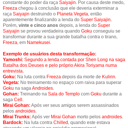
constante do poder da raça
Saiyajin
. Por causa deste medo,
Freeza
chegou à conclusão que ele deveria exterminar a
raça
Saiyajin
destruindo o
Planeta Vegeta
, então
aparentemente finalizando a lenda do
Super Saiyajin
.
Porém,
vinte e cinco anos
depois, a lenda do
Super
Saiyajin
se provou verdadeira quando
Goku
conseguiu se
transformar durante a sua grande batalha contra o tirano,
Freeza
, em
Namekusei
.
Exemplo de usuários desta transformação:
Yamoshi:
Segundo a lenda contada por
Shen Long
na saga
Batalha dos Deuses
e pelo próprio
Akira Toriyama
numa
entrevista.
Goku:
Na luta contra
Freeza
depois da morte de
Kulirin
.
Vegeta:
No treinamento no espaço com raiva para superar
Goku
na saga
Androides
.
Gohan:
Treinando na
Sala do Templo
com
Goku
durante a
saga
Cell
.
Mirai Gohan:
Após ver seus amigos serem assassinados
pelos
androides
.
Mirai Trunks:
Após ver
Mirai Gohan
morto pelos
androides
.
Bardock:
Na luta contra
Chilled
, quando este estava