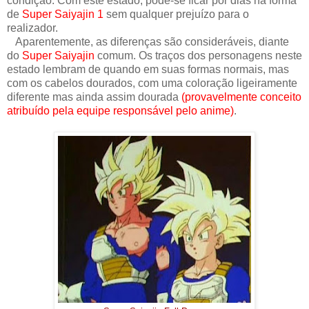
condição. Com este estado, pode-se ficar por dias na forma
de
Super Saiyajin 1
sem qualquer prejuízo para o
realizador.
Aparentemente, as diferenças são consideráveis, diante
do
Super Saiyajin
comum. Os traços dos personagens neste
estado lembram de quando em suas formas normais, mas
com os cabelos dourados, com uma coloração ligeiramente
diferente mas ainda assim dourada
(provavelmente conceito
atribuído pela equipe responsável pelo anime)
.