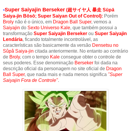
-
Super Saiyajin Berseker
(超サイヤ人 暴走 Sūpā
Saiya-jin Bōsō; Super Saiyan Out of Control):
Porém
Broly
não é o único, em
Dragon Ball Super
, vemos a
Saiyajin
do
Sexto Universo Kale
, que também possui a
transformação
Super Saiyajin Berseker
ou
Super Saiyajin
Lendária
, ficando totalmente incontrolável, as
características são basicamente da versão
Densetsu no
Sûpâ Saiya-jin
citada anteriormente. No entanto ao contrário
de
Broly
, com o tempo
Kale
consegue obter o controle de
seus poderes. Esse denominação
Berseker
foi dada na
descrição oficial da personagem no site oficial de
Dragon
Ball Super
, que nada mais e nada menos significa
"Super
Saiyajin Fora de Controle"
.