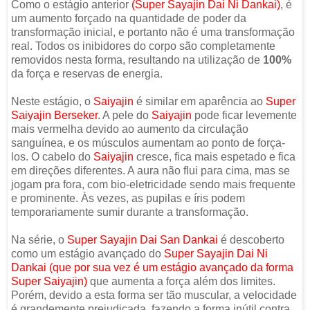
Como o estágio anterior
(
Super Sayajin Dai Ni Dankai
)
, é
um aumento forçado na quantidade de poder da
transformação inicial, e portanto não é uma transformação
real. Todos os inibidores do corpo são completamente
removidos nesta forma, resultando na utilização de
100%
da força e reservas de energia.
Neste estágio, o
Saiyajin
é similar em aparência ao
Super
Saiyajin Berseker
. A pele do
Saiyajin
pode ficar levemente
mais vermelha devido ao aumento da circulação
sanguínea, e os músculos aumentam ao ponto de força-
los. O cabelo do
Saiyajin
cresce, fica mais espetado e fica
em direções diferentes. A aura não flui para cima, mas se
jogam pra fora, com bio-eletricidade sendo mais frequente
e prominente. Às vezes, as pupilas e íris podem
temporariamente sumir durante a transformação.
Na série, o
Super Sayajin Dai San Dankai
é descoberto
como um estágio avançado do
Super Sayajin Dai Ni
Dankai
(que por sua vez é um estágio avançado da forma
Super Saiyajin)
que aumenta a força além dos limites.
Porém, devido a esta forma ser tão muscular, a velocidade
é grandemente prejudicada, fazendo a forma inútil contra