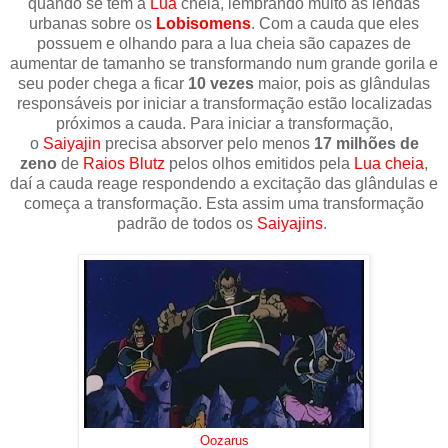
quando se tem a
Lua
cheia, lembrando muito as lendas
urbanas sobre os
Lobisomens
. Com a cauda que eles
possuem e olhando para a lua cheia são capazes de
aumentar de tamanho se transformando num grande gorila e
seu poder chega a ficar
10 vezes
maior, pois as glândulas
responsáveis por iniciar a transformação estão localizadas
próximos a cauda. P
ara iniciar a transformação,
o
Saiyajin
precisa absorver pelo menos
17 milhões de
zeno
de
Raios Blutz
pelos olhos emitidos pela
Lua cheia
,
daí a cauda reage respondendo a excitação das glândulas e
começa a transformação. Esta assim uma transformação
padrão de todos os
Saiyajins
.
Oozarus