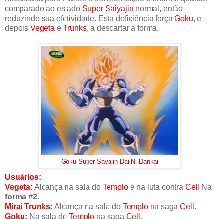
comparado ao estado
Super Saiyajin
normal, então
reduzindo sua efetividade. Esta deficiência força
Goku
, e
depois
Vegeta
e
Trunks
, a descartar a forma.
Goku Super Sayajin Dai Ni Dankai
Usuários:
Vegeta:
Alcança na sala do
Templo
e na luta contra
Cell
Na
forma #2
.
Mirai Trunks:
Alcança na sala do
Templo
na saga
Cell
.
Goku:
Na sala do
Templo
na saga
Cell
.