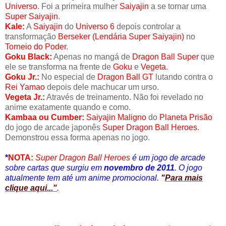
Universo
. Foi a primeira mulher
Saiyajin
a se tornar uma
Super Saiyajin
.
Kale:
A
Saiyajin
do
Universo 6
depois controlar a
transformação
Berseker (Lendária Super Saiyajin)
no
Torneio do Poder
.
Goku Black:
Apenas no mangá de
Dragon Ball Super
que
ele se transforma na frente de
Goku
e
Vegeta
.
Goku Jr.:
No especial de
Dragon Ball GT
lutando contra o
Rei Yamao
depois dele machucar um urso.
Vegeta Jr.:
Através de treinamento. Não foi revelado no
anime exatamente quando e como.
Kambaa ou Cumber:
Saiyajin Maligno
do
Planeta Prisão
do jogo de arcade japonês
Super Dragon Ball Heroes
.
Demonstrou essa forma apenas no jogo.
*
NOTA
:
Super Dragon Ball Heroes
é um jogo de arcade
sobre cartas que surgiu em
novembro de 2011
. O jogo
atualmente tem até um anime promocional.
"
Para mais
clique aqui...
"
.