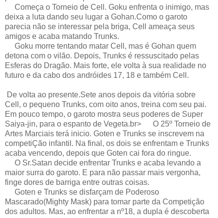
Começa o Torneio de Cell. Goku enfrenta o inimigo, mas
deixa a luta dando seu lugar a Gohan.Como o garoto
parecia não se interessar pela briga, Cell ameaça seus
amigos e acaba matando Trunks.
Goku morre tentando matar Cell, mas é Gohan quem
detona com o vilão. Depois, Trunks é ressuscitado pelas
Esferas do Dragão. Mais forte, ele volta à sua realidade no
futuro e da cabo dos andróides 17, 18 e também Cell.
De volta ao presente.Sete anos depois da vitória sobre
Cell, o pequeno Trunks, com oito anos, treina com seu pai.
Em pouco tempo, o garoto mostra seus poderes de Super
Saiya-jin, para o espanto de Vegeta.br> O 25º Torneio de
Artes Marciais terá inicio. Goten e Trunks se inscrevem na
competiÇão infantil. Na final, os dois se enfrentam e Trunks
acaba vencendo, depois que Goten cai fora do ringue.
O Sr.Satan decide enfrentar Trunks e acaba levando a
maior surra do garoto. E para não passar mais vergonha,
finge dores de barriga entre outras coisas.
Goten e Trunks se disfarçam de Poderoso
Mascarado(Mighty Mask) para tomar parte da Competição
dos adultos. Mas, ao enfrentar a nº18, a dupla é descoberta