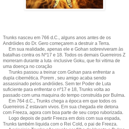
Trunks nasceu em 766 d.C., alguns anos antes de os
Andróides do Dr. Gero começarem a destruir a Terra.
Em sua realidade, apenas ele e Gohan sobreviveram às
batalhas contra os Nº17 e 18. Todos os demais Guerreiros Z
morreram durante a luta -inclusive Goku, que foi vitima de
uma doença no coração
Trunks passou a treinar com Gohan para enfrentar a
dupla cibernética. Porem , seu amigo acaba sendo
assassinado pelos andróides. Sem ter Poder de Luta
suficiente para enfrentar o nº17 e 18, Trunks volta ao
passado com uma maquina do tempo construída por Bulma.
Em 764 d.C., Trunks chega a época em que todos os
Guerreiros Z estavam vivos. Em sua chegada ele detona
com Freeza, agora com boa parte de seu corpo ruborizada.
Logo depois de partir Freeza em dois com sua espada,
Trunks também liquida com o Rei Cold, o pai de Freeza.