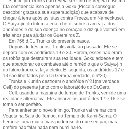
A principio Trunks não revela ser filho de Vegeta e Bulma.
Ela confidencia isso apenas a Goku (Piccolo consegue
descobrir graças a sua superaudição) que acabava de
chegar à terra após as lutas contra Freeza em Nameckusei.
O Saiya-jin do futuro alerta o herói sobre a ameaça dos
andróides e de sua doença no coração e diz que voltará em
três anos para ajudar os Guerreiros Z.
Em 766 d.C., Trunks do presente nasce.
Depois de três anos, Trunks volta ao passado. Ele se
depara com os andróides 19 e 20. Porem, esses não eram
os robôs que destruíram sua realidade. Goku adoece e tem
que abandonar os combates até o remédio que o Saiya-jin
do futuro trouxera faça efeito. E, seguida, os andróides 17 e
18 são libertados pelo Dr.Gero(na verdade, o nº20).
Trunks e Kuririn destroem o andróide nº21(na verdade
Cell) do presente junto com o laboratório do Dr.Gero.
Cell, usando a maquina do tempo de Trunks, vem de uma
realidade alternativa. Ele absorve os andróides 17 e 18 e se
torna o ser perfeito.
Para enfrentar o novo inimigo, Trunks vai treinar com
Vegeta na Sala do Tempo, no Templo de Kami-Sama. O
herói se torna muito mais poderoso do que seu pai, mas
prefere não falar nada para humilha-lo.