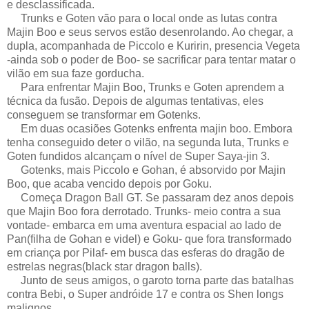
e desclassificada.
Trunks e Goten vão para o local onde as lutas contra
Majin Boo e seus servos estão desenrolando. Ao chegar, a
dupla, acompanhada de Piccolo e Kuririn, presencia Vegeta
-ainda sob o poder de Boo- se sacrificar para tentar matar o
vilão em sua faze gorducha.
Para enfrentar Majin Boo, Trunks e Goten aprendem a
técnica da fusão. Depois de algumas tentativas, eles
conseguem se transformar em Gotenks.
Em duas ocasiões Gotenks enfrenta majin boo. Embora
tenha conseguido deter o vilão, na segunda luta, Trunks e
Goten fundidos alcançam o nível de Super Saya-jin 3.
Gotenks, mais Piccolo e Gohan, é absorvido por Majin
Boo, que acaba vencido depois por Goku.
Começa Dragon Ball GT. Se passaram dez anos depois
que Majin Boo fora derrotado. Trunks- meio contra a sua
vontade- embarca em uma aventura espacial ao lado de
Pan(filha de Gohan e videl) e Goku- que fora transformado
em criança por Pilaf- em busca das esferas do dragão de
estrelas negras(black star dragon balls).
Junto de seus amigos, o garoto torna parte das batalhas
contra Bebi, o Super andróide 17 e contra os Shen longs
malignos.