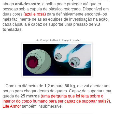
abrigo
anti-desastre
, a bolha pode proteger até quatro
pessoas sob a cúpula de plástico reforçado. Disponível em
duas cores
(azul e rosa)
para definitivamente encontrá-los
mais facilmente pelas as equipes de investigação na ação,
cada cápsula é capaz de suportar uma pressão de
9,3
toneladas
.
http://dragonballlimit-f.blogspot.com.br/
Com um diâmetro de
1,2 m
para
80 kg
, ele vai apertar um
pouco para chegar dentro de quatro. Capaz de suportar uma
queda de
25 metros
(uma pergunta que foi feita sobre o
interior do corpo humano para ser capaz de suportar mais?)
,
Life Armor
também insubmersível.