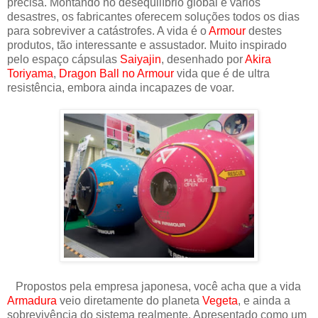
precisa. Montando no desequilíbrio global e vários
desastres, os fabricantes oferecem soluções todos os dias
para sobreviver a catástrofes. A vida é o
Armour
destes
produtos, tão interessante e assustador. Muito inspirado
pelo espaço cápsulas
Saiyajin
, desenhado por
Akira
Toriyama
,
Dragon Ball no Armour
vida que é de ultra
resistência, embora ainda incapazes de voar.
Propostos pela empresa japonesa, você acha que a vida
Armadura
veio diretamente do planeta
Vegeta
, e ainda a
sobrevivência do sistema realmente. Apresentado como um