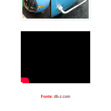
F
onte:
db-z.com