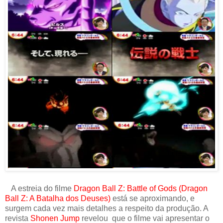
A estreia do filme
Dragon Ball Z: Battle of Gods (Dragon
Ball Z: A Batalha dos Deuses)
está se aproximando, e
surgem cada vez mais detalhes a respeito da produção. A
revista
Shonen Jump
revelou que o filme vai apresentar o