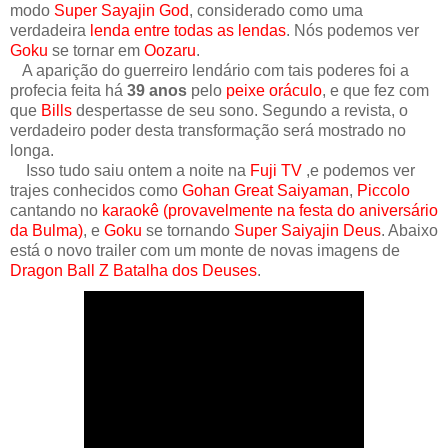
modo
Super Sayajin God
, considerado como uma
verdadeira
lenda entre todas as lendas
. Nós podemos ver
Goku
se tornar em
Oozaru
.
A aparição do guerreiro lendário com tais poderes foi a
profecia feita há
39 anos
pelo
peixe oráculo
, e que fez com
que
Bills
despertasse de seu sono. Segundo a revista, o
verdadeiro poder desta transformação será mostrado no
longa.
Isso tudo saiu ontem a noite na
Fuji TV
,e podemos ver
trajes conhecidos como
Gohan Great Saiyaman
,
Piccolo
cantando no
karaokê (provavelmente na festa do aniversário
da Bulma)
, e
Goku
se tornando
Super Saiyajin Deus
. Abaixo
está o novo trailer com um monte de novas imagens de
Dragon Ball Z Batalha dos Deuses
.