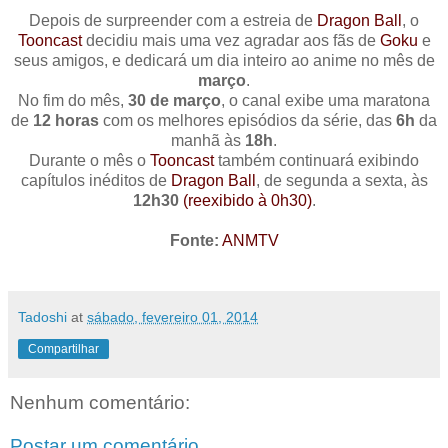
Depois de surpreender com a estreia de
Dragon Ball
, o
Tooncast
decidiu mais uma vez agradar aos fãs de
Goku
e
seus amigos, e dedicará um dia inteiro ao anime no mês de
março
.
No fim do mês,
30 de março
, o canal exibe uma maratona
de
12 horas
com os melhores episódios da série, das
6h
da
manhã às
18h
.
Durante o mês o
Tooncast
também continuará exibindo
capítulos inéditos de
Dragon Ball
, de segunda a sexta, às
12h30
(reexibido à 0h30)
.
Fonte:
ANMTV
Tadoshi
at
sábado, fevereiro 01, 2014
Compartilhar
Nenhum comentário:
Postar um comentário