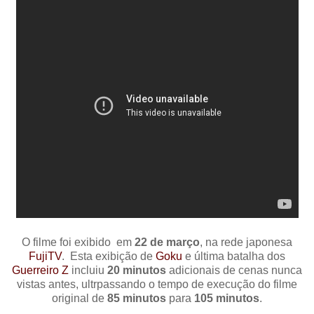
O filme foi exibido em
22 de março
, na rede japonesa
FujiTV
. Esta exibição de
Goku
e última batalha dos
Guerreiro Z
incluiu
20 minutos
adicionais de cenas nunca
vistas antes, ultrpassando o tempo de execução do filme
original de
85 minutos
para
105 minutos
.