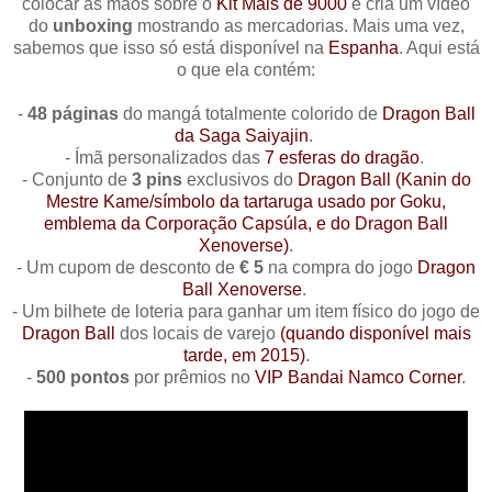
colocar as mãos sobre o
Kit Mais de 9000
e cria um vídeo
do
unboxing
mostrando as mercadorias. Mais uma vez,
sabemos que isso só está disponível na
Espanha
. Aqui está
o que ela contém:
-
48 páginas
do mangá totalmente colorido de
Dragon Ball
da Saga Saiyajin
.
- Ímã personalizados das
7 esferas do dragão
.
- Conjunto de
3 pins
exclusivos do
Dragon Ball (Kanin do
Mestre Kame/símbolo da tartaruga usado por Goku,
emblema da Corporação Capsúla, e do Dragon Ball
Xenoverse)
.
- Um cupom de desconto de
€ 5
na compra do jogo
Dragon
Ball Xenoverse
.
- Um bilhete de loteria para ganhar um item físico do jogo de
Dragon Ball
dos locais de varejo
(quando disponível mais
tarde, em 2015)
.
-
500 pontos
por prêmios no
VIP Bandai Namco Corner
.