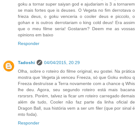
goku a tornar super saiyan god e ajudariam is 3 a tornarem
se mais fortes que is deuses. O Vegeta no fim derrotava o
frieza deus, o goku venceria o cooler deus e piccolo, o
gohan e is outros derrotariam o king cold deus! Era assim
que o meu filme seria! Gostaram? Deem me as vossas
opinions em baixo
Responder
Tadoshi
04/04/2015, 20:29
Olha, sobre o roteiro do filme original, eu gostei. Na prática
mostra que Vegeta já venceu Freeza, só que Goku evitou q
Freeza destruísse a Terra novamente com a chance q Whis
lhe deu. Agora, seu segundo roteiro está mais bacana
rsrsrsrs. Porém, talvez ia ficar um roteiro carregado demais
além de tudo, Cooler não faz parte da linha oficial de
Dragon Ball, sua história vem a ser um filer (que por sinal é
mto foda).
Responder