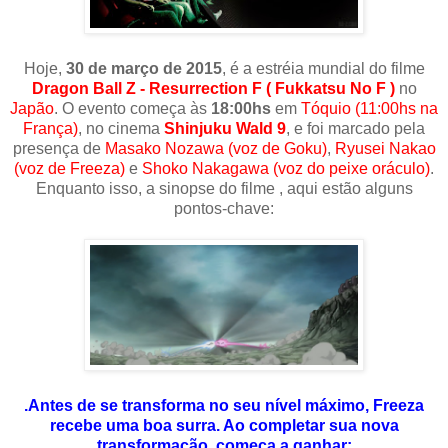
Hoje,
30 de março de 2015
, é a estréia mundial do filme
Dragon Ball Z - Resurrection F ( Fukkatsu No F )
no
Japão
. O evento começa às
18:00hs
em
Tóquio (11:00hs na
França)
, no cinema
Shinjuku Wald 9
, e foi marcado pela
presença de
Masako Nozawa (voz de Goku)
,
Ryusei Nakao
(voz de Freeza)
e
Shoko Nakagawa (voz do peixe oráculo)
.
Enquanto isso, a sinopse do filme , aqui estão alguns
pontos-chave:
.Antes de se transforma no seu nível máximo, Freeza
recebe uma boa surra. Ao completar sua nova
transformação, começa a ganhar;