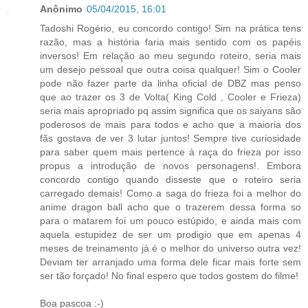
Anônimo
05/04/2015, 16:01
Tadoshi Rogério, eu concordo contigo! Sim na prática tens
razão, mas a história faria mais sentido com os papéis
inversos! Em relação ao meu segundo roteiro, seria mais
um desejo pessoal que outra coisa qualquer! Sim o Cooler
pode não fazer parte da linha oficial de DBZ mas penso
que ao trazer os 3 de Volta( King Cold , Cooler e Frieza)
seria mais apropriado pq assim significa que os saiyans são
poderosos de mais para todos e acho que a maioria dos
fãs gostava de ver 3 lutar juntos! Sempre tive curiosidade
para saber quem mais pertence à raça do frieza por isso
propus a introdução de novos personagens!. Embora
concordo contigo quando disseste que o roteiro seria
carregado demais! Como a saga do frieza foi a melhor do
anime dragon ball acho que o trazerem dessa forma so
para o matarem foi um pouco estúpido, e ainda mais com
aquela estupidez de ser um prodigio que em apenas 4
meses de treinamento já é o melhor do universo outra vez!
Deviam ter arranjado uma forma dele ficar mais forte sem
ser tão forçado! No final espero que todos gostem do filme!
Boa pascoa :-)