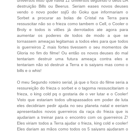
universos visto que havia 12 universos seguindo o deus DA
destruição Bills ou Beerus. Seriam eases novos deuses
vendo o novo poder ssjG do Goku que informariam o
Sorbet a procurar as bolas de Cristal na Terra para
ressuscitar não so o frieza como tambem o Cell, o Cooler o
Broly e todos is vilões jà derrotados ate agora para
aumentar os poderes de todos de modo a que se
tornassem ameaças legitamas a todos eles para que todos
is guerreiros Z mais fortes tivessem o seu momentos de
Gloria no fim do filme! Ou então os novos deuses do mal
tentariam destruir uma futura ameaça contra eles e
tentariam não só destruir a Terra e is saiyans mas como o
bills e o whis!
O meu Segundo roteiro serial, já que o foco do filme seria a
ressureição do frieza o sorbet e o tagoma ressuscitariam o
frieza, o king cold pq o gostaria de o ver lutar e o Cooler!
Visto que estariam todos ultrapassados em poder de luta
eles decidiriam pedir ajuda no seu planeta natal e eeriam
apresentados novos guerreiros da raça do frieza que is
ajudariam a treinar para o encontro com os guerreiros Z!
Eles viriam todos a Terra ajudar o frieza, king cold e cooler!
Eles dariam as mãos como todos os 5 saiyans ajudaram o