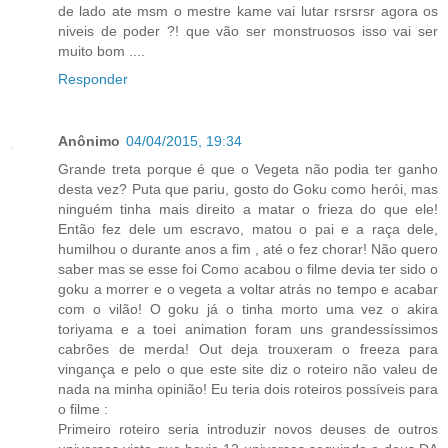
de lado ate msm o mestre kame vai lutar rsrsrsr agora os
niveis de poder ?! que vão ser monstruosos isso vai ser
muito bom ....
Responder
Anônimo
04/04/2015, 19:34
Grande treta porque é que o Vegeta não podia ter ganho
desta vez? Puta que pariu, gosto do Goku como herói, mas
ninguém tinha mais direito a matar o frieza do que ele!
Então fez dele um escravo, matou o pai e a raça dele,
humilhou o durante anos a fim , até o fez chorar! Não quero
saber mas se esse foi Como acabou o filme devia ter sido o
goku a morrer e o vegeta a voltar atrás no tempo e acabar
com o vilão! O goku já o tinha morto uma vez o akira
toriyama e a toei animation foram uns grandessíssimos
cabrões de merda! Out deja trouxeram o freeza para
vingança e pelo o que este site diz o roteiro não valeu de
nada na minha opinião! Eu teria dois roteiros possíveis para
o filme :
Primeiro roteiro seria introduzir novos deuses de outros