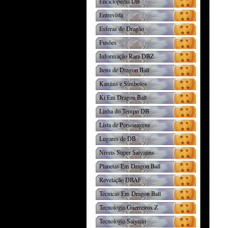
Enciclopédia DB
Entrevista
Esferas do Dragão
Fusões
Informação Rara DBZ
Itens de Dragon Ball
Kanjins e Símbolos
Ki Em Dragon Ball
Linha do Tempo DB
Lista de Personagens
Lugares de DB
Níveis Super Saiyajins
Planetas Em Dragon Ball
Revelação DBAF
Técnicas Em Dragon Ball
Tecnologia Guerreiros Z
Tecnologia Saiyajin