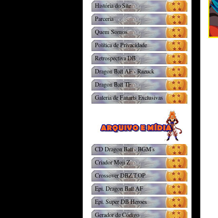
História do Site
Parceria
Quem Somos
Política de Privacidade
Retrospectiva DB
Dragon Ball AF - Razuck
Dragon Ball TF
Galeria de Fanarts Exclusivas
CD Dragon Ball - BGM's
Criador Moji Z
Crossover DBZ.T.OP
Epi. Dragon Ball AF
Epi. Super DB Heroes
Gerador de Código