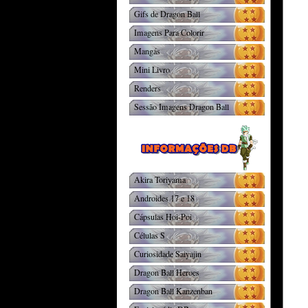
Gifs de Dragon Ball
Imagens Para Colorir
Mangás
Mini Livro
Renders
Sessão Imagens Dragon Ball
Akira Toriyama
Androides 17 e 18
Cápsulas Hoi-Poi
Células S
Curiosidade Saiyajin
Dragon Ball Heroes
Dragon Ball Kanzenban