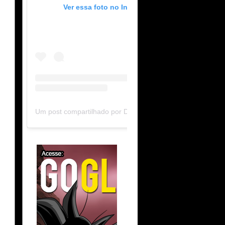
Ver essa foto no Instagram
Um post compartilhado por DB Limit-F (@dblimitf)