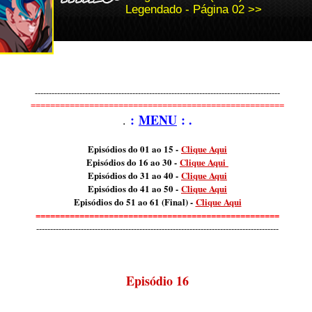
Legendado - Página 02 >>
----------------------------------------------------------------------------------------
====================================================
:
MENU
: .
.
Episódios do 01 ao 15 -
Clique Aqui
Episódios do 16 ao 30 -
Clique Aqui
Episódios do 31 ao 40 -
Clique Aqui
Episódios do 41 ao 50 -
Clique Aqui
Episódios do 51 ao 61 (Final) -
Clique Aqui
==================================================
---------------------------------------------------------------------------------------
Episódio 16