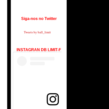
Siga-nos no Twitter
Tweets by ball_limit
INSTAGRAN DB LIMIT-F