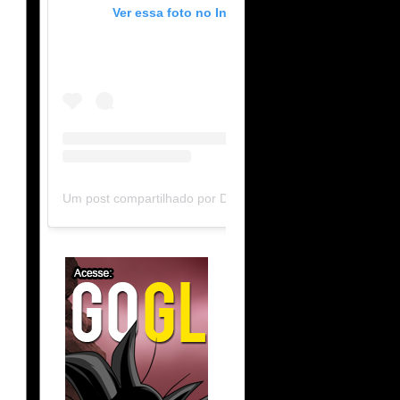
Ver essa foto no Instagram
Um post compartilhado por DB Limit-F (@dblimitf)