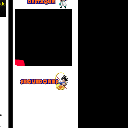
 do
na
,