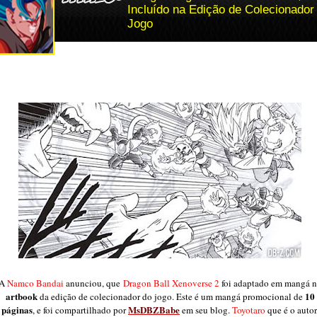
Incluído na Edição de Colecionador
Jogo
A
Namco Bandai
anunciou, que
Dragon Ball Xenoverse 2
foi adaptado em mangá 
artbook
10
da edição de colecionador do jogo. Este é um mangá promocional de
páginas
MsDBZBabe
, e foi compartilhado por
em seu blog.
Toyotaro
que é o autor