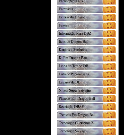
Enciclopédia DB
Entrevista
Esferas do Dragão
Fusões
Informação Rara DBZ
Itens de Dragon Ball
Kanjins e Símbolos
Ki Em Dragon Ball
Linha do Tempo DB
Lista de Personagens
Lugares de DB
Níveis Super Saiyajins
Planetas Em Dragon Ball
Revelação DBAF
Técnicas Em Dragon Ball
Tecnologia Guerreiros Z
Tecnologia Saiyajin