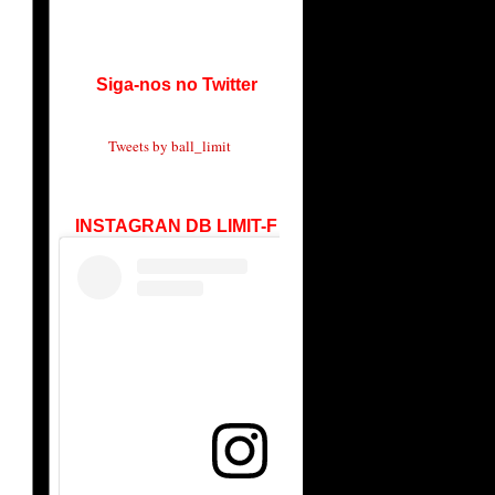
Siga-nos no Twitter
Tweets by ball_limit
INSTAGRAN DB LIMIT-F