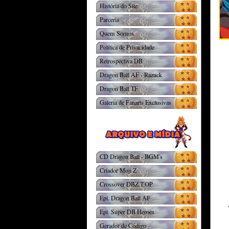
História do Site
Parceria
Quem Somos
Política de Privacidade
Retrospectiva DB
Dragon Ball AF - Razuck
Dragon Ball TF
Galeria de Fanarts Exclusivas
CD Dragon Ball - BGM's
Criador Moji Z
Crossover DBZ.T.OP
Epi. Dragon Ball AF
Epi. Super DB Heroes
Gerador de Código