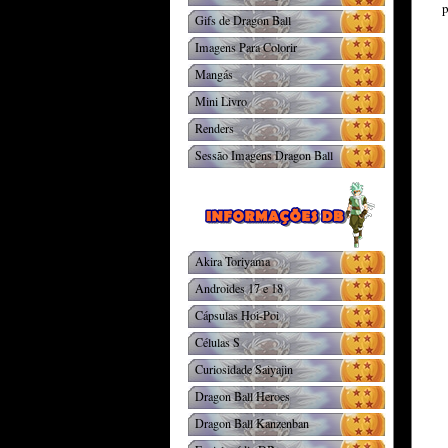
p
Gifs de Dragon Ball
Imagens Para Colorir
Mangás
Mini Livro
Renders
Sessão Imagens Dragon Ball
Akira Toriyama
Androides 17 e 18
Cápsulas Hoi-Poi
Células S
Curiosidade Saiyajin
Dragon Ball Heroes
Dragon Ball Kanzenban