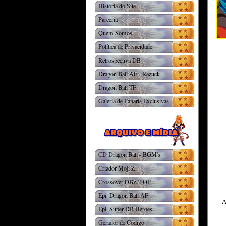
História do Site
Parceria
Quem Somos
Política de Privacidade
Retrospectiva DB
Dragon Ball AF - Razuck
Dragon Ball TF
Galeria de Fanarts Exclusivas
CD Dragon Ball - BGM's
Criador Moji Z
Crossover DBZ.T.OP
Epi. Dragon Ball AF
A
Epi. Super DB Heroes
Gerador de Código