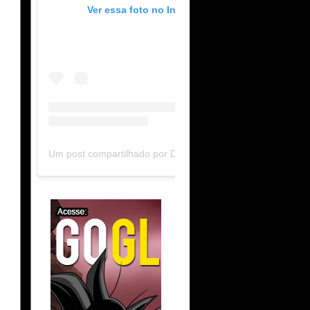
Ver essa foto no Instagram
Um post compartilhado por DB Limit-F (@dblimitf)