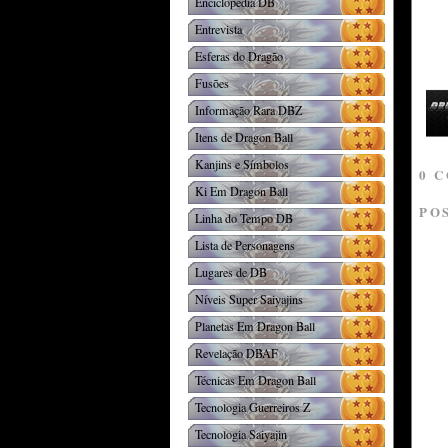
Enciclopédia DB
Entrevista
Esferas do Dragão
Fusões
Informação Rara DBZ
Itens de Dragon Ball
Kanjins e Símbolos
0 
Ki Em Dragon Ball
PO
Linha do Tempo DB
Lista de Personagens
Lugares de DB
Níveis Super Saiyajins
Planetas Em Dragon Ball
Revelação DBAF
Técnicas Em Dragon Ball
Tecnologia Guerreiros Z
Tecnologia Saiyajin