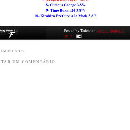
8- Curious George 3.8%
9- Time Bokan 24 3.8%
10- Kirakira PreCure A la Mode 3.8%
Posted by
Tadoshi
at
sábado, março 04,
2017
COMMENTS:
STAR UM COMENTÁRIO