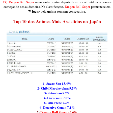
79)
.
Dragon Ball Super
se encontra, assim, depois de um arco tímido aos poucos
começando nas audiências. Na classificação,
Dragon Ball Super
permanece em
7º lugar
quinta semana
pela
consecutiva.
Top 10 dos Animes Mais Assistidos no Japão
1- Sazae-San 13.4%
2- Chibi Maruko-chan 9.5%
3- Shin-chan 8.2%
4- Doraemon 7.8%
5- One Piece 7.3%
6- Detective Conan 7.1%
7-
Dragon Ball Super -
6.6%