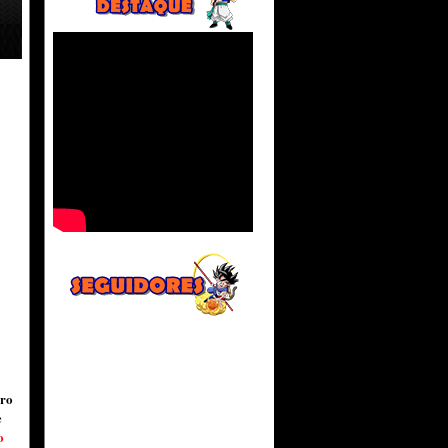
iro
e
o