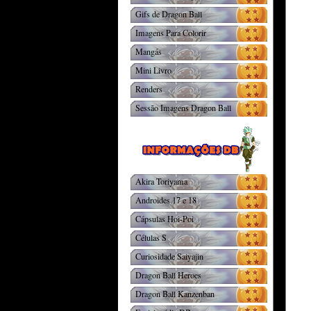
Gifs de Dragon Ball
Imagens Para Colorir
Mangás
Mini Livro
Renders
Sessão Imagens Dragon Ball
Akira Toriyama
Androides 17 e 18
Cápsulas Hoi-Poi
Células S
Curiosidade Saiyajin
Dragon Ball Heroes
Dragon Ball Kanzenban