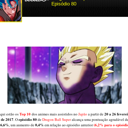
Episódio 80
Top 10
20 a 26 fevere
qui estão os
dos animes mais assistidos no
Japão
a partir de
de 2017
episódio 80
. O
de
Dragon Ball Super
alcança uma pontuação agradável d
6,6%
0,4%
(6,2% para o episódi
, um aumento de
em relação ao episódio anterior