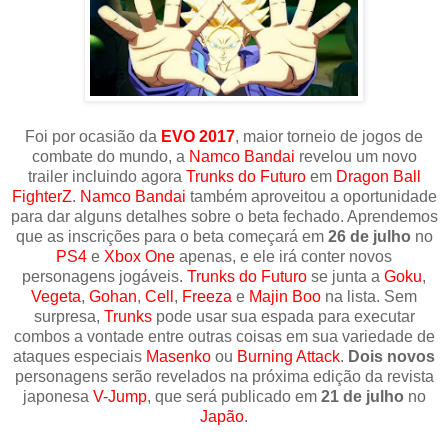
Foi por ocasião da
EVO 2017
, maior torneio de jogos de
combate do mundo, a
Namco Bandai
revelou um novo
trailer incluindo agora
Trunks do Futuro
em
Dragon Ball
FighterZ
.
Namco Bandai
também aproveitou a oportunidade
para dar alguns detalhes sobre o beta fechado. Aprendemos
que as inscrições para o beta começará em
26 de julho
no
PS4
e
Xbox One
apenas, e ele irá conter novos
personagens jogáveis.
Trunks do Futuro
se junta a
Goku
,
Vegeta
,
Gohan
,
Cell
,
Freeza
e
Majin Boo
na lista. Sem
surpresa,
Trunks
pode usar sua espada para executar
combos a vontade entre outras coisas em sua variedade de
ataques especiais
Masenko
ou
Burning
Attack
.
Dois novos
personagens serão revelados na próxima edição da revista
japonesa
V-Jump
, que será publicado em
21 de julho
no
Japão
.