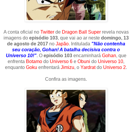
A conta oficial no
Twitter
de
Dragon Ball Super
revela novas
imagens do
episódio 103
, que vai ao ar neste
domingo, 13
de agosto de 2017
no
Japão
. Intitulada
"Não contenha
seu coração, Gohan! A batalha decisiva contra o
Universo 10!"
. O
episódio 103
encaminhará
Gohan
, que
enfrenta
Botamo
do
Universo 6
e
Obuni
do
Universo 10
,
enquanto
Goku
enfrentará
Jimizu
, o
Yardrat
do
Universo 2
.
Confira as imagens.