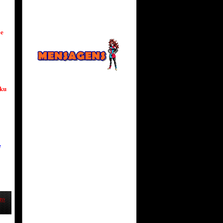
 e
ku
e
ro