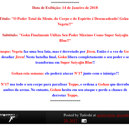
==============
Data de Exibição:
14 de Janeiro de 2018
Título:
"O Poder Total da Mente, do Corpo e do Espirito é Desencadeado! Goku
Vegeta!!"
Subtítulo:
"Goku Finalmente Utiliza Seu Poder Máximo Como Super Saiyajin
Blue!!"
inopse: Vegeta
faz uma boa luta, mas é derrotado por
Jiren
. Então é a vez de
Go
desafiar
Jiren
! Nesta batalha final,
Goku
libera completamente o seu poder e se
transforma em
Super Saiyajin Blue
!!
Gohan esta semana:
ele poderá atacar
N°17
junto com o inimigo?!
N°17
usa todo o seu corpo para paralisar
Toppo
, e ordena a
Gohan
que derrub
ambos da arena. No entanto,
Gohan
hesita em seu ataque e perde a chance de
derrotar
Toppo
.
===============
Posted by
Tadoshi
at
quinta-feira, dezemb
28, 2017