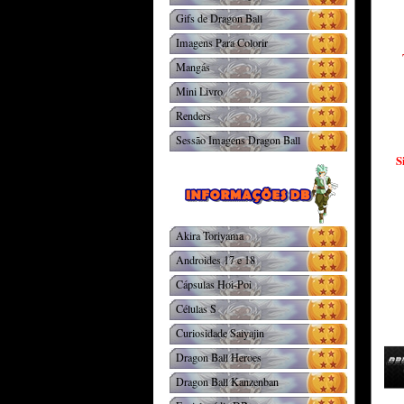
Gifs de Dragon Ball
Imagens Para Colorir
Mangás
Mini Livro
Renders
Sessão Imagens Dragon Ball
S
Akira Toriyama
Androides 17 e 18
Cápsulas Hoi-Poi
Células S
Curiosidade Saiyajin
Dragon Ball Heroes
Dragon Ball Kanzenban