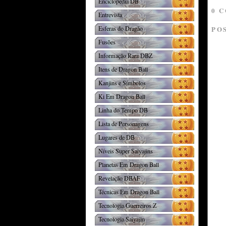
Enciclopédia DB
0 
Entrevista
Esferas do Dragão
PO
Fusões
Informação Rara DBZ
Itens de Dragon Ball
Kanjins e Símbolos
Ki Em Dragon Ball
Linha do Tempo DB
Lista de Personagens
Lugares de DB
Níveis Super Saiyajins
Planetas Em Dragon Ball
Revelação DBAF
Técnicas Em Dragon Ball
Tecnologia Guerreiros Z
Tecnologia Saiyajin