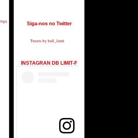
tiga
Siga-nos no Twitter
Tweets by ball_limit
INSTAGRAN DB LIMIT-F