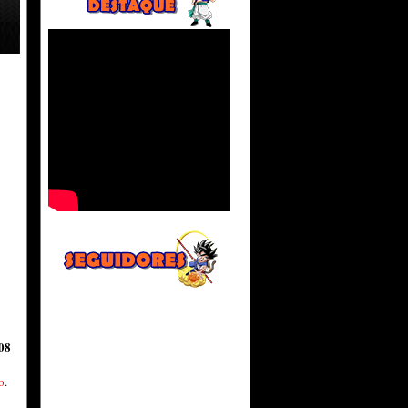
 08
o
.