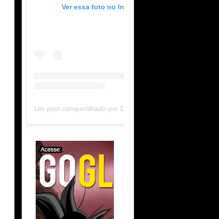
Ver essa foto no Instagram
Um post compartilhado por DB Limit-F (@dblimitf)