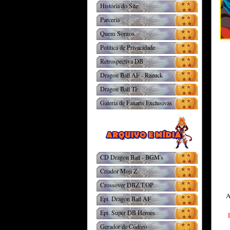
História do Site
Parceria
Quem Somos
Política de Privacidade
Retrospectiva DB
Dragon Ball AF - Razuck
Dragon Ball TF
Galeria de Fanarts Exclusivas
CD Dragon Ball - BGM's
Criador Moji Z
Crossover DBZ.T.OP
Epi. Dragon Ball AF
Epi. Super DB Heroes
Gerador de Código