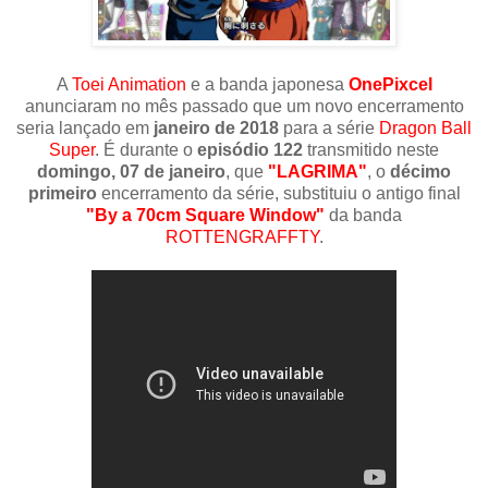
A
Toei Animation
e a banda japonesa
OnePixcel
anunciaram no mês passado que um novo encerramento
seria lançado em
janeiro de 2018
para a série
Dragon Ball
Super
. É durante o
episódio 122
transmitido neste
domingo, 07 de janeiro
, que
"LAGRIMA"
, o
décimo
primeiro
encerramento da série, substituiu o antigo final
"By a 70cm Square Window"
da banda
ROTTENGRAFFTY
.