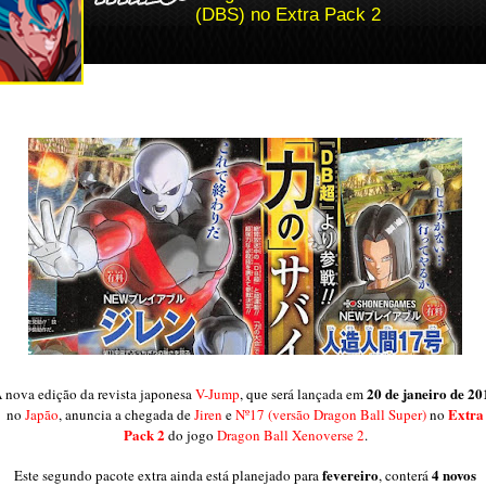
(DBS) no Extra Pack 2
20 de janeiro de 20
 nova edição da revista japonesa
V-Jump
, que será lançada em
Extra
no
Japão
, anuncia a chegada de
Jiren
e
Nº17 (versão Dragon Ball Super)
no
Pack 2
do jogo
Dragon Ball Xenoverse 2
.
fevereiro
4 novos
Este segundo pacote extra ainda está planejado para
, conterá