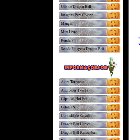
Gifs de Dragon Ball
Imagens Para Colorir
Mangás
Mini Livro
Renders
Sessão Imagens Dragon Ball
Akira Toriyama
Androides 17 e 18
Cápsulas Hoi-Poi
Células S
Curiosidade Saiyajin
Dragon Ball Heroes
Dragon Ball Kanzenban