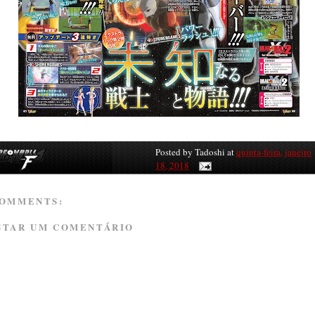
Posted by
Tadoshi
at
quinta-feira, janeiro
18, 2018
COMMENTS:
STAR UM COMENTÁRIO