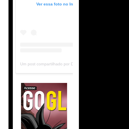
Ver essa foto no Instagram
Um post compartilhado por DB Limit-F (@dblimitf)