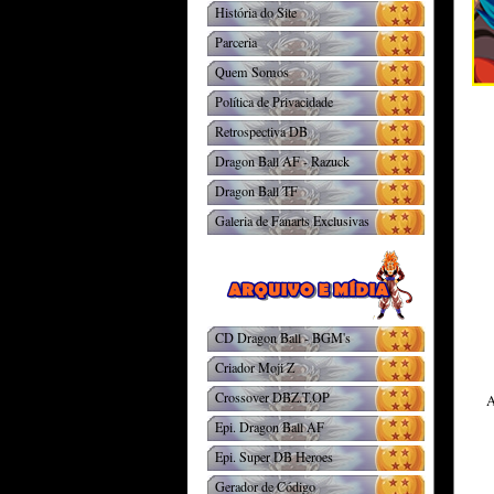
História do Site
Parceria
Quem Somos
Política de Privacidade
Retrospectiva DB
Dragon Ball AF - Razuck
Dragon Ball TF
Galeria de Fanarts Exclusivas
CD Dragon Ball - BGM's
Criador Moji Z
Crossover DBZ.T.OP
A
Epi. Dragon Ball AF
Epi. Super DB Heroes
Gerador de Código