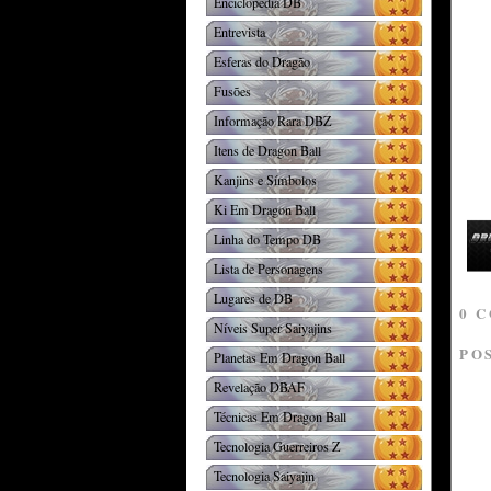
Enciclopédia DB
Entrevista
Esferas do Dragão
Fusões
Informação Rara DBZ
Itens de Dragon Ball
Kanjins e Símbolos
Ki Em Dragon Ball
Linha do Tempo DB
Lista de Personagens
Lugares de DB
0 
Níveis Super Saiyajins
PO
Planetas Em Dragon Ball
Revelação DBAF
Técnicas Em Dragon Ball
Tecnologia Guerreiros Z
Tecnologia Saiyajin