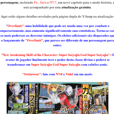
personagens
, incluindo
Fu
,
Jiren
e
Nº17
, um novo capítulo para o modo história, 
atualização gratuita
será acompanhado por uma
.
Aqui estão alguns detalhes revelados pela página dupla do V-Jump na atualização
"
Overlimit":
uma habilidade que pode ser usada uma vez por combate e
temporariamente, mas aumenta significativamente suas estatísticas. Torna-se ca
vez mais poderoso ao derrotar inimigos. Os efeitos adicionais são disparados ap
o lançamento de
"Overlimit"
, que parece ser diferente de um personagem para
outro.
"New Awakening Skill of the Character:
Super Saiyajin God Super Saiyajin":
avatar do jogador finalmente terá o poder desta classe divina e poderá se
transformar em
Super Saiyajin God Super Saiyajin
com cabelos azuis.
"Swimwear":
lute com
Nº18
e
Videl
em um maiô.