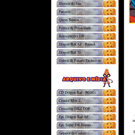
História do Site
Parceria
Quem Somos
Política de Privacidade
Retrospectiva DB
Dragon Ball AF - Razuck
Dragon Ball TF
Galeria de Fanarts Exclusivas
CD Dragon Ball - BGM's
Criador Moji Z
Crossover DBZ.T.OP
Epi. Dragon Ball AF
r
Epi. Super DB Heroes
Gerador de Código