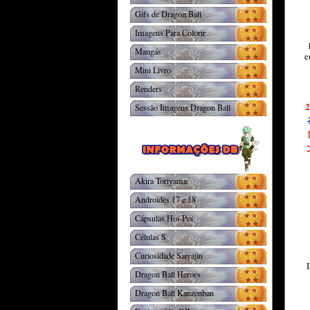
Gifs de Dragon Ball
Imagens Para Colorir
Mangás
e
Mini Livro
Renders
2
Sessão Imagens Dragon Ball
Akira Toriyama
Androides 17 e 18
Cápsulas Hoi-Poi
Células S
Curiosidade Saiyajin
I
Dragon Ball Heroes
Dragon Ball Kanzenban