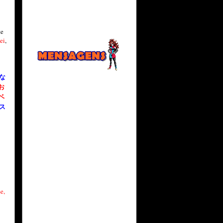
te
ei
,
 な
お
 ベ
 ス
se,