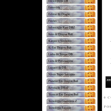
Enciclopédia DB
Entrevista
Esferas do Dragão
Fusões
Informação Rara DBZ
Itens de Dragon Ball
Kanjins e Símbolos
Ki Em Dragon Ball
Linha do Tempo DB
Lista de Personagens
Lugares de DB
Níveis Super Saiyajins
Planetas Em Dragon Ball
Revelação DBAF
Técnicas Em Dragon Ball
0 
Tecnologia Guerreiros Z
PO
Tecnologia Saiyajin