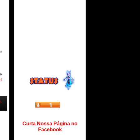
os
a
of
6,
Curta Nossa Página no
Facebook