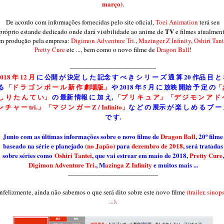
março)
.
De acordo com informações fornecidas pelo site oficial,
Toei Animation
terá seu
TV
próprio estande dedicado onde dará visibilidade ao anime de
e filmes atualmen
m produção pela empresa:
Digimon Adventure Tri.
,
Mazinger Z Infinity
,
Oshiri Tant
Pretty Cure
etc ..., bem como o novo filme de
Dragon Ball
!
-------------------------------------------
018 年 12 月
に 公開 が 決定 し た 記念 す べ き シ リ ー ズ 通 算 20 作品 目 と
る
「ド ラ ゴ ン ボ ー ル 新 作 劇場版」
や 2018 年 5 月 に 放映 開始 予 定 の
「
し り た ん て い」
の 最新 情報 に 加 え,
「プ リ キ ュ ア」
「デ ジ モ ン ア ド
ン チ ャ ー tri.」
「マ ジ ン ガ ー Z / Infinito」
な ど の 展示 が 楽 し め る ブ ー
で す.
Junto com as últimas informações sobre o novo filme de
Dragon Ball
, 20º filme
baseado na série e planejado
(no Japão)
para
dezembro de 2018
, será tratadas
sobre séries como
Oshiri Tantei
, que vai estrear em maio de 2018,
Pretty Cure
,
Digimon Adventure Tri.
, M
azinga Z Infinity
e muitos mais ...
---------------------------------------------
nfelizmente, ainda não sabemos o que será dito sobre este novo filme
(trailer, sinop
...)
.