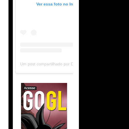
Ver essa foto no Instagram
Um post compartilhado por DB Limit-F (@dblimitf)