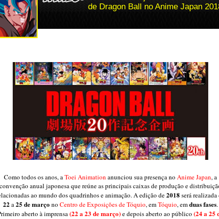
de Dragon Ball no Anime Japan 201
Como todos os anos, a
Toei Animation
anunciou sua presença no
Anime Japan
, a
convenção anual japonesa que reúne as principais caixas de produção e distribuiçã
2018
elacionadas ao mundo dos quadrinhos e animação. A edição de
será realizada
22
25 de março
duas fases
a
no
Centro de Exposições de Tóquio
, em
Tóquio
, em
.
(22 a 23 de março)
(24 a 25 
Primeiro aberto à imprensa
e depois aberto ao público