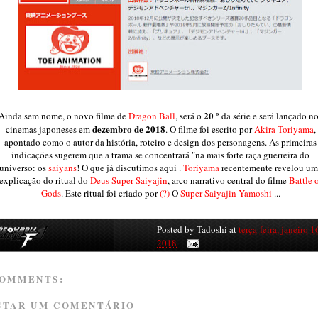
20 º
Ainda sem nome, o novo filme de
Dragon Ball
, será o
da série e será lançado n
dezembro de 2018
cinemas japoneses em
. O filme foi escrito por
Akira Toriyama
,
apontado como o autor da história, roteiro e design dos personagens. As primeiras
indicações sugerem que a trama se concentrará "na mais forte raça guerreira do
universo: os
saiyans
! O que já discutimos aqui .
Toriyama
recentemente revelou um
explicação do ritual do
Deus Super Saiyajin
, arco narrativo central do filme
Battle 
Gods
. Este ritual foi criado por
(?)
O
Super Saiyajin Yamoshi
...
Posted by
Tadoshi
at
terça-feira, janeiro 1
2018
COMMENTS:
STAR UM COMENTÁRIO