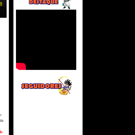
8
o
 de
de