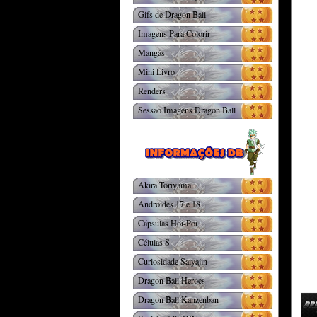
Gifs de Dragon Ball
Imagens Para Colorir
Mangás
Mini Livro
Renders
Sessão Imagens Dragon Ball
Akira Toriyama
Androides 17 e 18
Cápsulas Hoi-Poi
Células S
Curiosidade Saiyajin
Dragon Ball Heroes
Dragon Ball Kanzenban