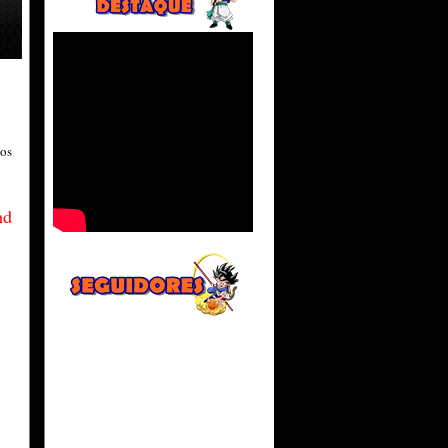
os
hd