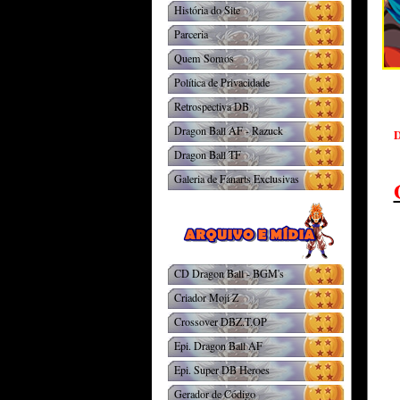
História do Site
Parceria
Quem Somos
Política de Privacidade
Retrospectiva DB
Dragon Ball AF - Razuck
D
Dragon Ball TF
Galeria de Fanarts Exclusivas
CD Dragon Ball - BGM's
Criador Moji Z
Crossover DBZ.T.OP
Epi. Dragon Ball AF
Epi. Super DB Heroes
Gerador de Código