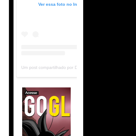
Ver essa foto no Instagram
Um post compartilhado por DB Limit-F (@dblimitf)