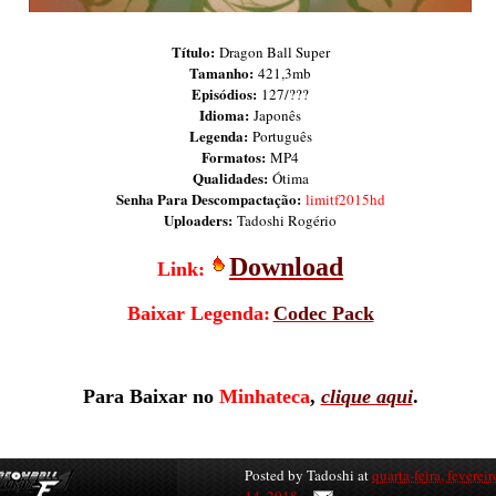
Título:
Dragon Ball Super
Tamanho:
421,3mb
Episódios:
127/???
Idioma:
Japonês
Legenda:
Português
Formatos:
MP4
Qualidades:
Ótima
Senha Para Descompactação:
limitf2015hd
Uploaders:
Tadoshi Rogério
Do
wnload
Link
:
Baixar Legenda:
Codec Pack
Para Baixar no
Minhateca
,
clique aqui
.
Posted by
Tadoshi
at
quarta-feira, fevereir
14, 2018