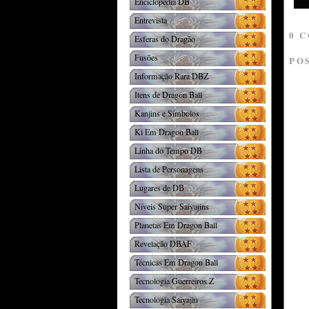
Enciclopédia DB
Entrevista
0 
Esferas do Dragão
Fusões
PO
Informação Rara DBZ
Itens de Dragon Ball
Kanjins e Símbolos
Ki Em Dragon Ball
Linha do Tempo DB
Lista de Personagens
Lugares de DB
Níveis Super Saiyajins
Planetas Em Dragon Ball
Revelação DBAF
Técnicas Em Dragon Ball
Tecnologia Guerreiros Z
Tecnologia Saiyajin