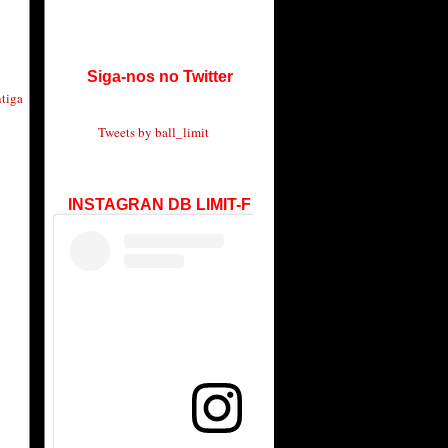
Siga-nos no Twitter
tiga
Tweets by ball_limit
INSTAGRAN DB LIMIT-F