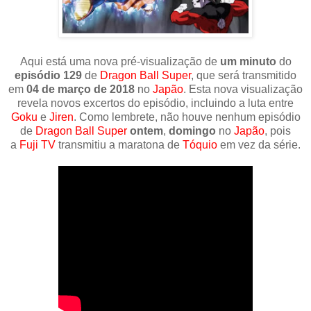
Aqui está uma nova pré-visualização de
um minuto
do
episódio 129
de
Dragon Ball Super
, que será transmitido
em
04 de março de 2018
no
Japão
. Esta nova visualização
revela novos excertos do episódio, incluindo a luta entre
Goku
e
Jiren
. Como lembrete, não houve nenhum episódio
de
Dragon Ball Super
ontem
,
domingo
no
Japão
, pois
a
Fuji TV
transmitiu a maratona de
Tóquio
em vez da série.