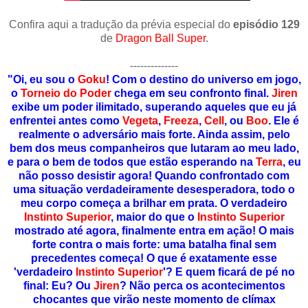
Confira aqui a tradução da prévia especial do
episódio 129
de
Dragon Ball Super
.
--------------
"Oi, eu sou o
Goku
! Com o destino do universo em jogo,
o
Torneio do Poder
chega em seu confronto final.
Jiren
exibe um poder ilimitado, superando aqueles que eu já
enfrentei antes como
Vegeta
,
Freeza
,
Cell
, ou
Boo
. Ele é
realmente o adversário mais forte. Ainda assim, pelo
bem dos meus companheiros que lutaram ao meu lado,
e para o bem de todos que estão esperando na
Terra
, eu
não posso desistir agora! Quando confrontado com
uma situação verdadeiramente desesperadora, todo o
meu corpo começa a brilhar em prata. O verdadeiro
Instinto Superior
, maior do que o
Instinto Superior
mostrado até agora, finalmente entra em ação! O mais
forte contra o mais forte: uma batalha final sem
precedentes começa! O que é exatamente esse
'verdadeiro
Instinto Superior
'? E quem ficará de pé no
final: Eu? Ou
Jiren
? Não perca os acontecimentos
chocantes que virão neste momento de clímax