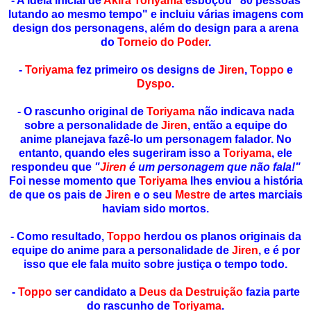
- A ideia inicial de
Akira Toriyama
esboçou "80 pessoas
lutando ao mesmo tempo" e incluiu várias imagens com
design dos personagens, além do design para a arena
do
Torneio do Poder
.
-
Toriyama
fez primeiro os designs de
Jiren
,
Toppo
e
Dyspo
.
- O rascunho original de
Toriyama
não indicava nada
sobre a personalidade de
Jiren
, então a equipe do
anime planejava fazê-lo um personagem falador. No
entanto, quando eles sugeriram isso a
Toriyama
, ele
respondeu que
"
Jiren
é um personagem que não fala!"
Foi nesse momento que
Toriyama
lhes enviou a história
de que os pais de
Jiren
e o seu
Mestre
de artes marciais
haviam sido mortos.
- Como resultado,
Toppo
herdou os planos originais da
equipe do anime para a personalidade de
Jiren
, e é por
isso que ele fala muito sobre justiça o tempo todo.
-
Toppo
ser candidato a
Deus da Destruição
fazia parte
do rascunho de
Toriyama
.