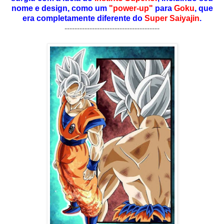
nome e design, como um
"power-up"
para
Goku
, que
era completamente diferente do
Super Saiyajin
.
--------------------------------------