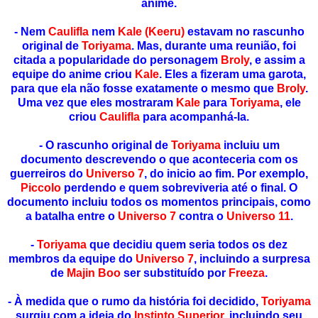
anime.
- Nem
Caulifla
nem
Kale (Keeru)
estavam no rascunho
original de
Toriyama
. Mas, durante uma reunião, foi
citada a popularidade do personagem
Broly
, e assim a
equipe do anime criou
Kale
. Eles a fizeram uma garota,
para que ela não fosse exatamente o mesmo que
Broly
.
Uma vez que eles mostraram
Kale
para
Toriyama
, ele
criou
Caulifla
para acompanhá-la.
- O rascunho original de
Toriyama
incluiu um
documento descrevendo o que aconteceria com os
guerreiros do
Universo 7
, do inicio ao fim. Por exemplo,
Piccolo
perdendo e quem sobreviveria até o final. O
documento incluiu todos os momentos principais, como
a batalha entre o
Universo 7
contra o
Universo 11
.
-
Toriyama
que decidiu quem seria todos os dez
membros da equipe do
Universo 7
, incluindo a surpresa
de
Majin Boo
ser substituído por
Freeza
.
- À medida que o rumo da história foi decidido,
Toriyama
surgiu com a ideia do
Instinto Superior
, incluindo seu