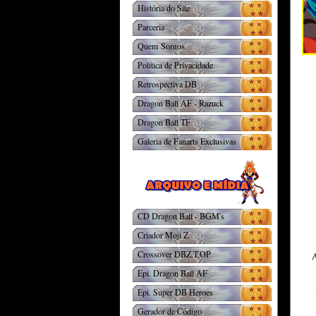
História do Site
Parceria
Quem Somos
Política de Privacidade
Retrospectiva DB
Dragon Ball AF - Razuck
Dragon Ball TF
Galeria de Fanarts Exclusivas
CD Dragon Ball - BGM's
Criador Moji Z
Crossover DBZ.T.OP
Epi. Dragon Ball AF
Epi. Super DB Heroes
Gerador de Código