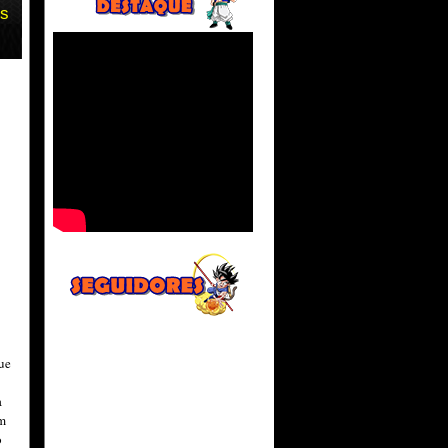
is
ue
a
m
o