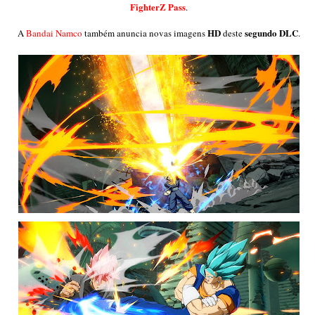
FighterZ Pass
.
HD
segundo DLC
A
Bandai Namco
também anuncia novas imagens
deste
.