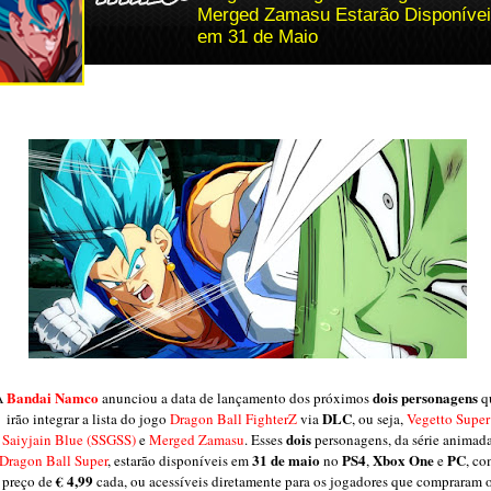
Merged Zamasu Estarão Disponíve
em 31 de Maio
Bandai Namco
dois personagens
A
anunciou a data de lançamento dos próximos
q
DLC
irão integrar a lista do jogo
Dragon Ball FighterZ
via
, ou seja,
Vegetto Super
dois
Saiyjain Blue (SSGSS)
e
Merged Zamasu
. Esses
personagens, da série animad
31 de maio
PS4
Xbox One
PC
Dragon Ball Super
, estarão disponíveis em
no
,
e
, co
€ 4,99
preço de
cada, ou acessíveis diretamente para os jogadores que compraram 