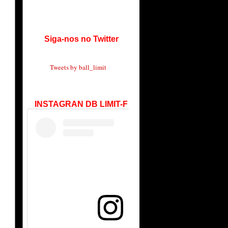
Siga-nos no Twitter
Tweets by ball_limit
INSTAGRAN DB LIMIT-F