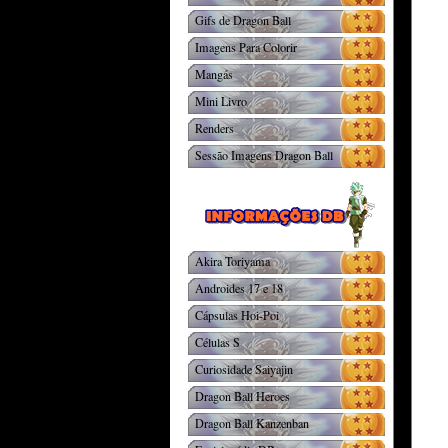
Gifs de Dragon Ball
Imagens Para Colorir
Mangás
Mini Livro
Renders
Sessão Imagens Dragon Ball
Akira Toriyama
Androides 17 e 18
Cápsulas Hoi-Poi
Células S
Curiosidade Saiyajin
Dragon Ball Heroes
Dragon Ball Kanzenban