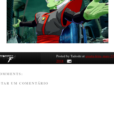
Posted by
Tadoshi
at
quarta-feira, maio 23
2018
COMMENTS:
STAR UM COMENTÁRIO