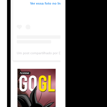
Ver essa foto no Instagram
Um post compartilhado por DB Limit-F (@dblimitf)