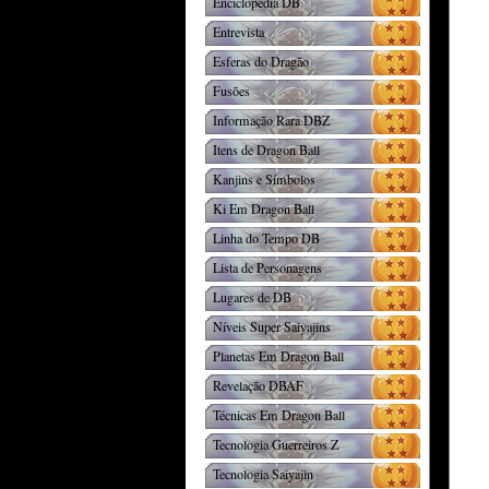
Enciclopédia DB
Entrevista
Esferas do Dragão
Fusões
Informação Rara DBZ
Itens de Dragon Ball
Kanjins e Símbolos
Ki Em Dragon Ball
Linha do Tempo DB
Lista de Personagens
Lugares de DB
Níveis Super Saiyajins
Planetas Em Dragon Ball
Revelação DBAF
Técnicas Em Dragon Ball
Tecnologia Guerreiros Z
Tecnologia Saiyajin