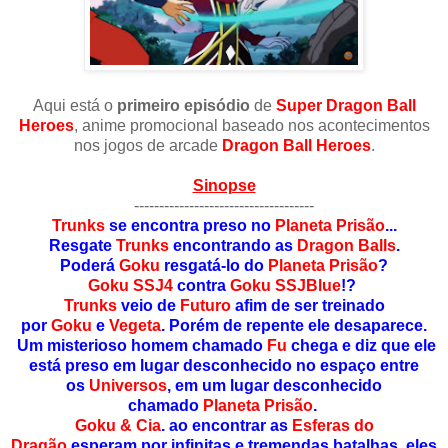
Aqui está o
primeiro episódio
de
Super Dragon Ball
Heroes
, anime promocional baseado nos acontecimentos
nos jogos de arcade
Dragon Ball Heroes
.
Sinopse
------------------------------------
Trunks
se encontra preso no
Planeta Prisão
...
Resgate
Trunks
encontrando as
Dragon Balls
.
Poderá
Goku
resgatá-lo do
Planeta Prisão
?
Goku SSJ4
contra
Goku SSJBlue
!?
Trunks
veio de
Futuro
afim de ser treinado
por
Goku
e
Vegeta
. Porém de repente ele desaparece.
Um misterioso homem chamado
Fu
chega e diz que ele
está preso em lugar desconhecido no espaço entre
os
Universos
, em um lugar desconhecido
chamado
Planeta Prisão
.
Goku & Cia
. ao encontrar as
Esferas do
Dragão
esperam por infinitas e tremendas batalhas, eles