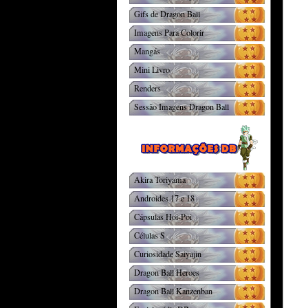
Gifs de Dragon Ball
Imagens Para Colorir
Mangás
Mini Livro
Renders
Sessão Imagens Dragon Ball
Akira Toriyama
Androides 17 e 18
Cápsulas Hoi-Poi
Células S
Curiosidade Saiyajin
Dragon Ball Heroes
Dragon Ball Kanzenban