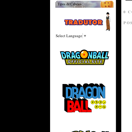
Tipos de Cabelos
0 
PO
Select Language
▼