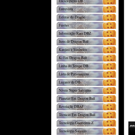
Enciclopédia DB
Entrevista
Esferas do Dragão
Fusões
Informação Rara DBZ
Itens de Dragon Ball
Kanjins e Símbolos
Ki Em Dragon Ball
Linha do Tempo DB
Lista de Personagens
Lugares de DB
Níveis Super Saiyajins
Planetas Em Dragon Ball
Revelação DBAF
Técnicas Em Dragon Ball
Tecnologia Guerreiros Z
Tecnologia Saiyajin