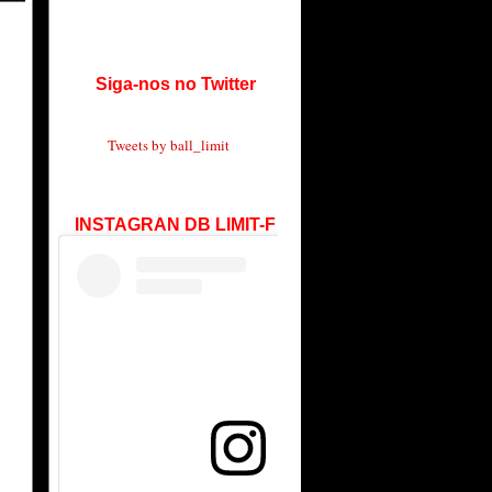
Siga-nos no Twitter
Tweets by ball_limit
INSTAGRAN DB LIMIT-F