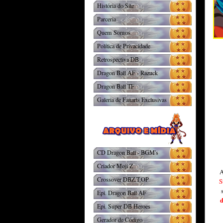
História do Site
Parceria
Quem Somos
Política de Privacidade
Retrospectiva DB
Dragon Ball AF - Razuck
Dragon Ball TF
Galeria de Fanarts Exclusivas
CD Dragon Ball - BGM's
Criador Moji Z
A
Crossover DBZ.T.OP
S
Epi. Dragon Ball AF
d
Epi. Super DB Heroes
Gerador de Código