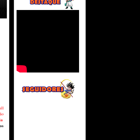
ll
ção
ia
os