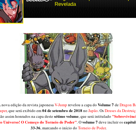
Revelada
Volume 7
 nova edição da revista japonesa
V-Jump
revelou a capa do
de
Dragon Ba
04 de setembro de 2018
uper
, que será exibido em
no
Japão
. Os
Deuses da Destrui
sétimo volume
"Sobrevivênc
são assim honrados na capa deste
, que será intitulado
o Universo! O Começo do Torneio de Poder"
volume 7
capítul
. O
deve incluir os
33-36
, marcando o início do
Torneio de Poder
.