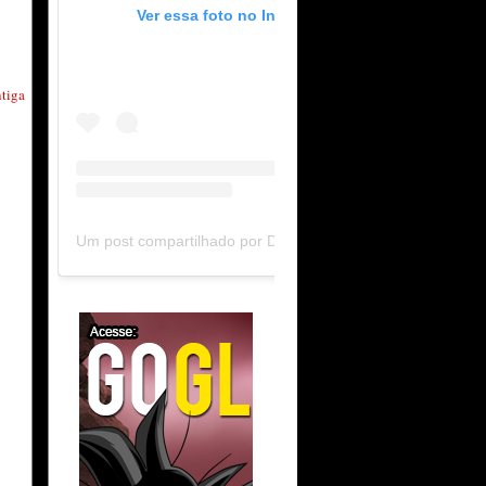
Ver essa foto no Instagram
tiga
Um post compartilhado por DB Limit-F (@dblimitf)