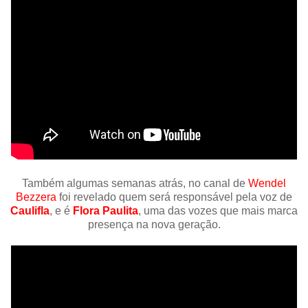
Também algumas semanas atrás, no canal de
Wendel
Bezzera
foi revelado quem será responsável pela voz de
Caulifla
, e é
Flora Paulita
, uma das vozes que mais marca
presença na nova geração.