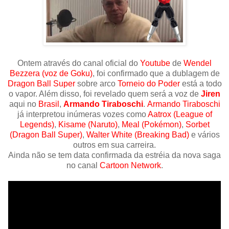
Ontem através do canal oficial do
Youtube
de
Wendel
Bezzera (voz de Goku)
, foi confirmado que a dublagem de
Dragon Ball Super
sobre arco
Torneio do Poder
está a todo
o vapor. Além disso, foi revelado quem será a voz de
Jiren
aqui no
Brasil
,
Armando Tiraboschi
.
Armando Tiraboschi
já interpretou inúmeras vozes como
Aatrox (League of
Legends)
,
Kisame (Naruto)
,
Meal (Pokémon)
,
Sorbet
(Dragon Ball Super)
,
Walter White (Breaking Bad)
e vários
outros em sua carreira.
Ainda não se tem data confirmada da estréia da nova saga
no canal
Cartoon Network
.