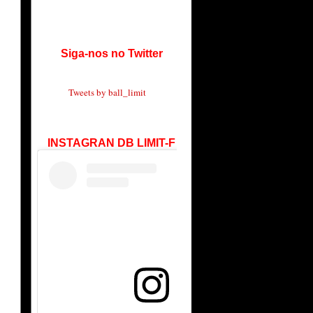
Siga-nos no Twitter
Tweets by ball_limit
INSTAGRAN DB LIMIT-F