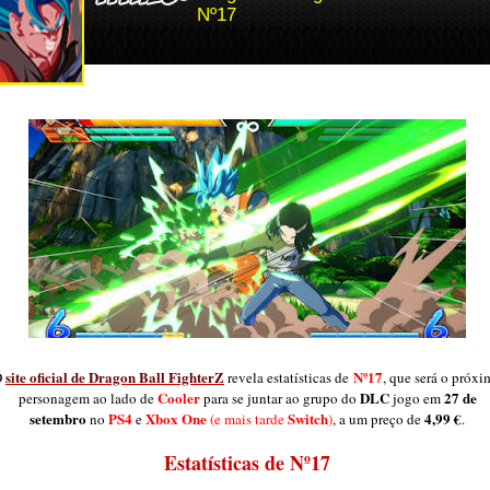
Nº17
site oficial de Dragon Ball FighterZ
Nº17
O
revela estatísticas de
, que será o próx
Cooler
DLC
27 de
personagem ao lado de
para se juntar ao grupo do
jogo em
setembro
PS4
Xbox One
Switch
4,99 €
no
e
(e mais tarde
)
, a um preço de
.
Estatísticas de Nº17