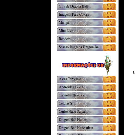
Gifs de Dragon Ball
Imagens Para Colorir
Mangás
Mini Livro
Renders
Sessão Imagens Dragon Ball
U
Akira Toriyama
Androides 17 e 18
Cápsulas Hoi-Poi
Células S
Curiosidade Saiyajin
Dragon Ball Heroes
Dragon Ball Kanzenban