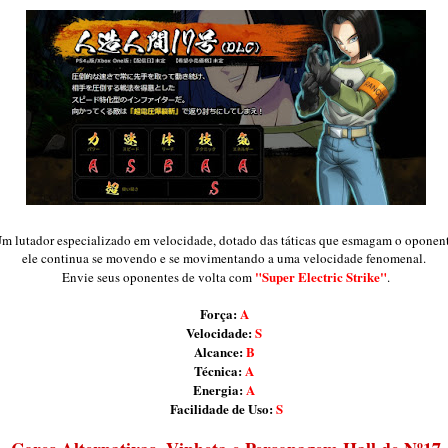
m lutador especializado em velocidade, dotado das táticas que esmagam o oponent
ele continua se movendo e se movimentando a uma velocidade fenomenal.
"Super Electric Strike"
Envie seus oponentes de volta com
.
Força:
A
Velocidade:
S
Alcance:
B
Técnica:
A
Energia:
A
Facilidade de Uso:
S