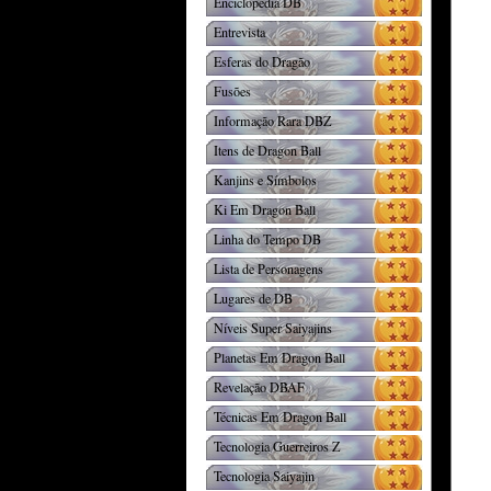
Enciclopédia DB
Entrevista
Esferas do Dragão
Fusões
Informação Rara DBZ
Itens de Dragon Ball
Kanjins e Símbolos
Ki Em Dragon Ball
Linha do Tempo DB
Lista de Personagens
Lugares de DB
Níveis Super Saiyajins
Planetas Em Dragon Ball
Revelação DBAF
Técnicas Em Dragon Ball
Tecnologia Guerreiros Z
Tecnologia Saiyajin