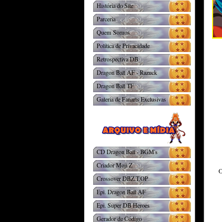
História do Site
Parceria
Quem Somos
Política de Privacidade
Retrospectiva DB
Dragon Ball AF - Razuck
Dragon Ball TF
Galeria de Fanarts Exclusivas
CD Dragon Ball - BGM's
Criador Moji Z
Crossover DBZ.T.OP
Epi. Dragon Ball AF
Epi. Super DB Heroes
Gerador de Código