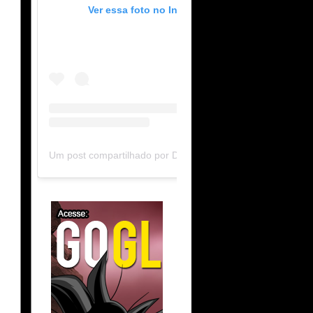
Ver essa foto no Instagram
Um post compartilhado por DB Limit-F (@dblimitf)