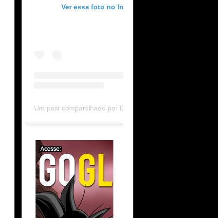
Ver essa foto no Instagram
Um post compartilhado por DB Limit-F (@dblimitf)