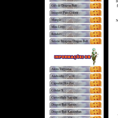
r
Gifs de Dragon Ball
Imagens Para Colorir
Mangás
N
Mini Livro
Renders
Sessão Imagens Dragon Ball
Akira Toriyama
Androides 17 e 18
Cápsulas Hoi-Poi
Células S
Curiosidade Saiyajin
Dragon Ball Heroes
Dragon Ball Kanzenban