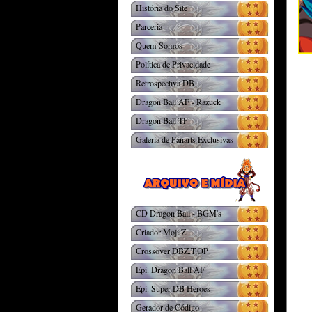
História do Site
Parceria
Quem Somos
Política de Privacidade
Retrospectiva DB
Dragon Ball AF - Razuck
Dragon Ball TF
Galeria de Fanarts Exclusivas
CD Dragon Ball - BGM's
Criador Moji Z
Crossover DBZ.T.OP
Epi. Dragon Ball AF
Epi. Super DB Heroes
Gerador de Código