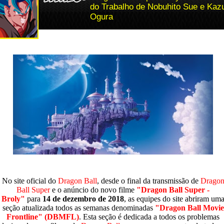
do Trabalho de Nobuhito Sue e Kaz
Ogura
No site oficial do
Dragon Ball
, desde o final da transmissão de
Drago
Ball Super
e o anúncio do novo filme
"Dragon Ball Super -
Broly"
para
14 de dezembro de 2018
, as equipes do site abriram um
seção atualizada todos as semanas denominadas
"Dragon Ball Movie
Frontline" (DBMFL)
. Esta seção é dedicada a todos os problemas