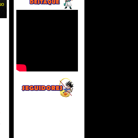
uo
n
a