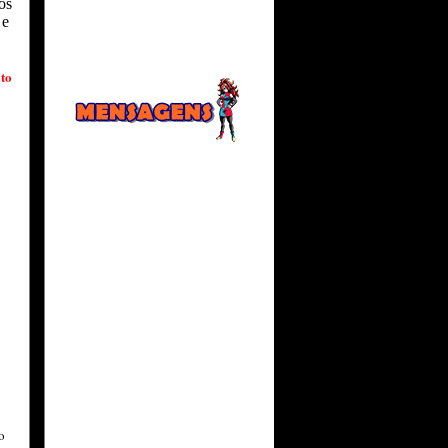
os
 e
to
o