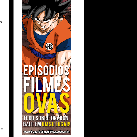
de
rá