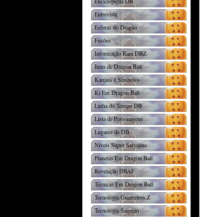
Enciclopédia DB
Entrevista
Esferas do Dragão
Fusões
Informação Rara DBZ
Itens de Dragon Ball
Kanjins e Símbolos
Ki Em Dragon Ball
Linha do Tempo DB
Lista de Personagens
Lugares de DB
Níveis Super Saiyajins
Planetas Em Dragon Ball
Revelação DBAF
Técnicas Em Dragon Ball
Tecnologia Guerreiros Z
Tecnologia Saiyajin