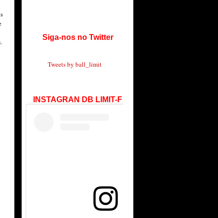
es
e
Siga-nos no Twitter
s
.
Tweets by ball_limit
INSTAGRAN DB LIMIT-F