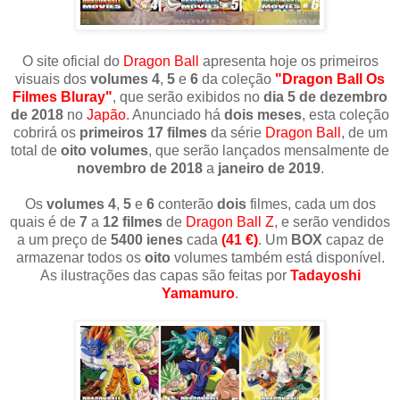
O site oficial do
Dragon Ball
apresenta hoje os primeiros
visuais dos
volumes 4
,
5
e
6
da coleção
"Dragon Ball Os
Filmes Bluray"
, que serão exibidos no
dia 5 de dezembro
de 2018
no
Japão
. Anunciado há
dois meses
, esta coleção
cobrirá os
primeiros 17 filmes
da série
Dragon Ball
, de um
total de
oito volumes
, que serão lançados mensalmente de
novembro de 2018
a
janeiro de 2019
.
Os
volumes 4
,
5
e
6
conterão
dois
filmes, cada um dos
quais é de
7
a
12 filmes
de
Dragon Ball Z
, e serão vendidos
a um preço de
5400 ienes
cada
(41 €)
. Um
BOX
capaz de
armazenar todos os
oito
volumes também está disponível.
As ilustrações das capas são feitas por
Tadayoshi
Yamamuro
.