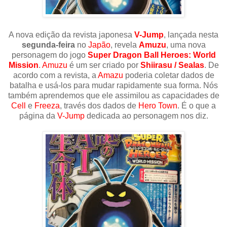
A nova edição da revista japonesa
V-Jump
, lançada nesta
segunda-feira
no
Japão
, revela
Amuzu
, uma nova
personagem do jogo
Super Dragon Ball Heroes: World
Mission
.
Amuzu
é um ser criado por
Shiirasu / Sealas
. De
acordo com a revista, a
Amazu
poderia coletar dados de
batalha e usá-los para mudar rapidamente sua forma. Nós
também aprendemos que ele assimilou as capacidades de
Cell
e
Freeza
, través dos dados de
Hero Town
. É o que a
página da
V-Jump
dedicada ao personagem nos diz.