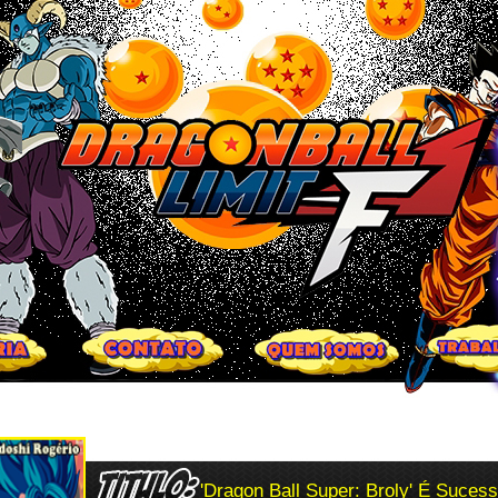
'Dragon Ball Super: Broly' É Suces