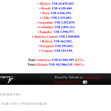
•
México:
US$ 10.470.203.
•
Brasil:
US$ 4.358.460.
•
Peru:
US$ 4.266.292.
•
Chile:
US$ 3.353.093.
•
Argentina:
US$ 3.292.035.
•
Colômbia:
US$ 2.891.113.
•
Equador:
US$ 1.998.577.
•
América Central:
US$ 1.500.000.
•
Bolívia:
US$ 662.902.
•
Paraguai:
US$ 295.041.
•
Uruguai:
US$ 155.550.
Total
(América)
:
US$ 63.900.389
(62%)
.
Total
(Global)
:
US$ 102.986.535
(100%)
.
Posted by
Tadoshi
at
segunda-feira,
fevereiro 18, 2019
COMMENTS:
STAR UM COMENTÁRIO