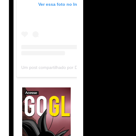
Ver essa foto no Instagram
Um post compartilhado por DB Limit-F (@dblimitf)