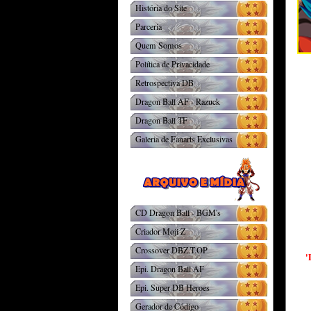
História do Site
Parceria
Quem Somos
Política de Privacidade
Retrospectiva DB
Dragon Ball AF - Razuck
Dragon Ball TF
Galeria de Fanarts Exclusivas
CD Dragon Ball - BGM's
Criador Moji Z
Crossover DBZ.T.OP
'
Epi. Dragon Ball AF
Epi. Super DB Heroes
Gerador de Código