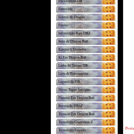
Enciclopédia DB
Entrevista
Esferas do Dragão
Fusões
Informação Rara DBZ
Itens de Dragon Ball
Kanjins e Símbolos
Ki Em Dragon Ball
Linha do Tempo DB
Lista de Personagens
Lugares de DB
Níveis Super Saiyajins
Planetas Em Dragon Ball
Revelação DBAF
Técnicas Em Dragon Ball
Tecnologia Guerreiros Z
Post
Tecnologia Saiyajin