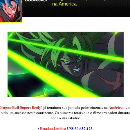
na América
Dragon Ball Super: Broly'
América
já terminou sua jornada pelos cinemas na
, te
sido um sucesso neste continente. Os números totais que o filme arrecadou durante
toda a sua estadia:
•
Estados Unidos:
US$ 30.657.123.