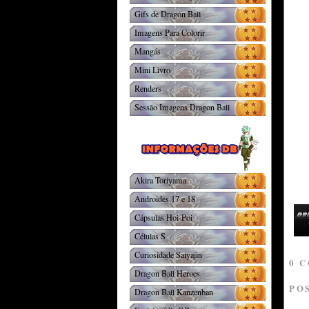
Gifs de Dragon Ball
Imagens Para Colorir
Mangás
Mini Livro
Renders
Sessão Imagens Dragon Ball
Akira Toriyama
Androides 17 e 18
Cápsulas Hoi-Poi
Células S
Curiosidade Saiyajin
0 
Dragon Ball Heroes
PO
Dragon Ball Kanzenban