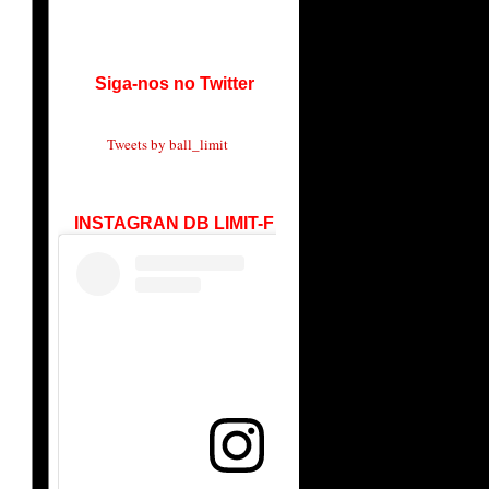
Siga-nos no Twitter
Tweets by ball_limit
INSTAGRAN DB LIMIT-F