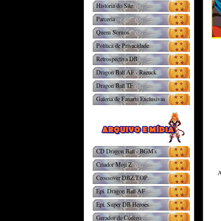
História do Site
Parceria
Quem Somos
Política de Privacidade
Retrospectiva DB
Dragon Ball AF - Razuck
Dragon Ball TF
Galeria de Fanarts Exclusivas
CD Dragon Ball - BGM's
Criador Moji Z
A
Crossover DBZ.T.OP
Epi. Dragon Ball AF
Epi. Super DB Heroes
Gerador de Código