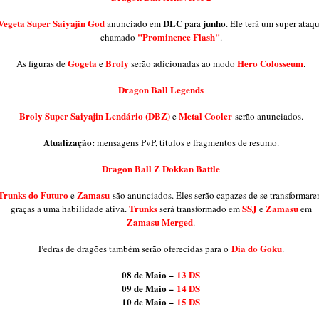
Vegeta Super Saiyajin God
DLC
junho
anunciado em
para
. Ele terá um super ataq
"Prominence Flash"
chamado
.
Gogeta
Broly
Hero Colosseum
As figuras de
e
serão adicionadas ao modo
.
Dragon Ball Legends
Broly Super Saiyajin Lendário (DBZ)
Metal Cooler
e
serão anunciados.
Atualização:
mensagens PvP, títulos e fragmentos de resumo.
Dragon Ball Z Dokkan Battle
Trunks do Futuro
Zamasu
e
são anunciados. Eles serão capazes de se transformar
Trunks
SSJ
Zamasu
graças a uma habilidade ativa.
será transformado em
e
em
Zamasu Merged
.
Dia do Goku
Pedras de dragões também serão oferecidas para o
.
08 de Maio –
13 DS
09 de Maio –
14 DS
10 de Maio –
15 DS