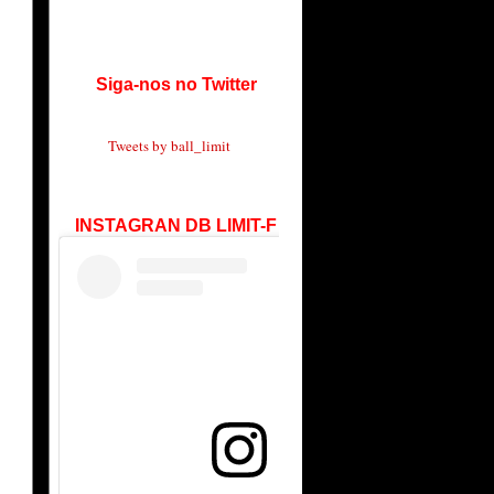
Siga-nos no Twitter
Tweets by ball_limit
INSTAGRAN DB LIMIT-F