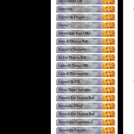
Enciclopédia DB
Entrevista
Esferas do Dragão
Fusões
Informação Rara DBZ
Itens de Dragon Ball
Kanjins e Símbolos
Ki Em Dragon Ball
Linha do Tempo DB
Lista de Personagens
Lugares de DB
Níveis Super Saiyajins
Planetas Em Dragon Ball
Revelação DBAF
Técnicas Em Dragon Ball
Tecnologia Guerreiros Z
Tecnologia Saiyajin