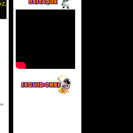
rZ,
qui