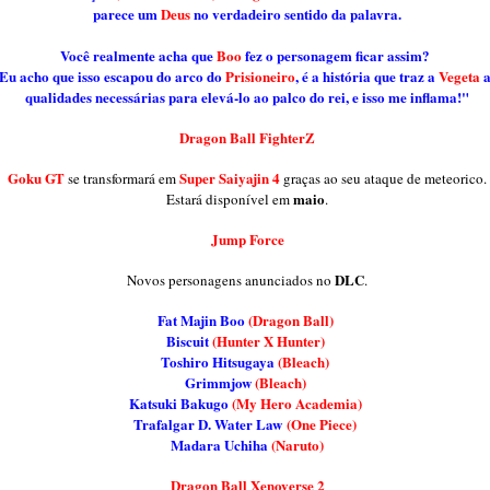
parece um
Deus
no verdadeiro sentido da palavra.
Você realmente acha que
Boo
fez o personagem ficar assim?
Eu acho que isso escapou do arco do
Prisioneiro
, é a história que traz a
Vegeta
a
qualidades necessárias para elevá-lo ao palco do rei, e isso me inflama!"
Dragon Ball FighterZ
Goku GT
Super Saiyajin 4
se transformará em
graças ao seu ataque de meteorico.
maio
Estará disponível em
.
Jump Force
DLC
Novos personagens anunciados no
.
Fat Majin Boo
(Dragon Ball)
Biscuit
(Hunter X Hunter)
Toshiro Hitsugaya
(Bleach)
Grimmjow
(Bleach)
Katsuki Bakugo
(My Hero Academia)
Trafalgar D. Water Law
(One Piece)
Madara Uchiha
(Naruto)
Dragon Ball Xenoverse 2