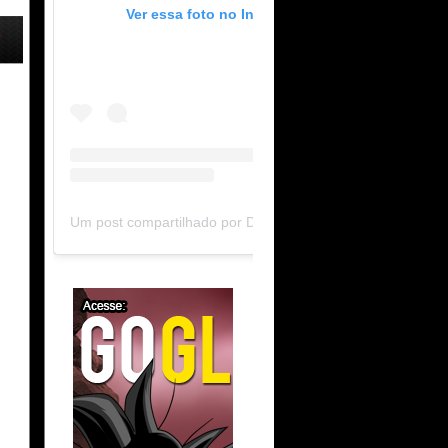
Ver essa foto no Instagram
,
Um post compartilhado por DB Limit-F (@dblimitf)