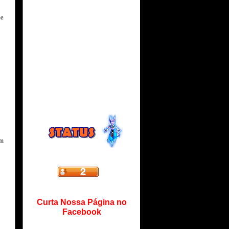
ue
em
Curta Nossa Página no
Facebook