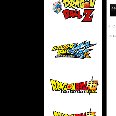
0 
PO