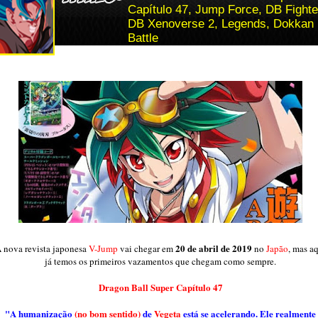
Capítulo 47, Jump Force, DB Fighte
DB Xenoverse 2, Legends, Dokkan
Battle
20 de abril de 2019
 nova revista japonesa
V-Jump
vai chegar em
no
Japão
, mas a
já temos os primeiros vazamentos que chegam como sempre.
Dragon Ball Super Capítulo 47
"A humanização
(no bom sentido)
de
Vegeta
está se acelerando. Ele realmente