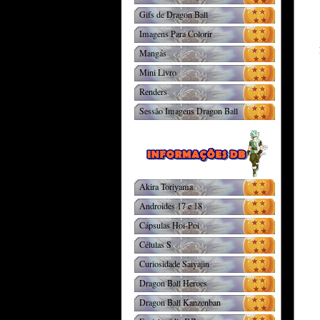
Gifs de Dragon Ball
Imagens Para Colorir
Mangás
Mini Livro
Renders
Sessão Imagens Dragon Ball
Akira Toriyama
Androides 17 e 18
Cápsulas Hoi-Poi
Células S
Curiosidade Saiyajin
Dragon Ball Heroes
Dragon Ball Kanzenban