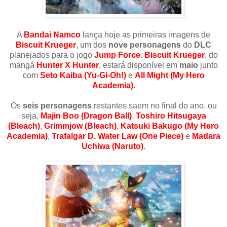
A
Bandai Namco
lança hoje as primeiras imagens de
Biscuit Krueger
, um dos
nove personagens
do
DLC
planejados para o jogo
Jump Force
.
Biscuit Krueger
, do
mangá
Hunter X Hunter
, estará disponível em
maio
junto
com
Seto Kaiba (Yu-Gi-Oh!)
e
All Might (My Hero
Academia)
.
Os
seis personagens
restantes saem no final do ano, ou
seja,
Majin Boo (Dragon Ball)
,
Toshiro Hitsugaya
(Bleach)
,
Grimmjow (Bleach)
,
Katsuki Bakugo (
My Hero
Academia
)
,
Trafalgar D. Water Law (One Piece)
e
Madara
Uchiwa (Naruto)
.