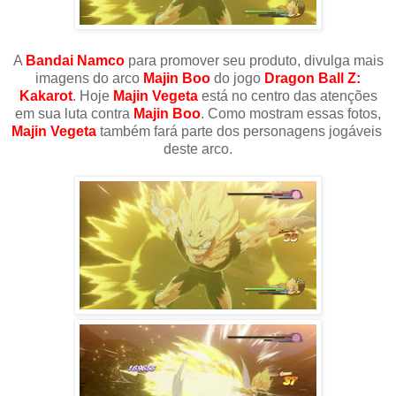
A
Bandai Namco
para promover seu produto, divulga mais
imagens do arco
Majin Boo
do jogo
Dragon Ball Z:
Kakarot
. Hoje
Majin Vegeta
está no centro das atenções
em sua luta contra
Majin Boo
. Como mostram essas fotos,
Majin Vegeta
também fará parte dos personagens jogáveis ​​
deste arco.