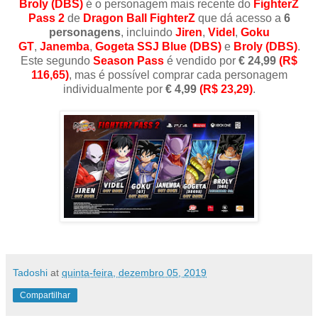
Broly (DBS)
é o personagem mais recente do
FighterZ
Pass 2
de
Dragon Ball FighterZ
que dá acesso a
6
personagens
, incluindo
Jiren
,
Videl
,
Goku
GT
,
Janemba
,
Gogeta SSJ Blue (DBS)
e
Broly (DBS)
.
Este segundo
Season
Pass
é vendido por
€ 24,99
(R$
116,65)
, mas é possível comprar cada personagem
individualmente por
€ 4,99
(R$ 23,29)
.
Tadoshi
at
quinta-feira, dezembro 05, 2019
Compartilhar