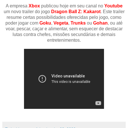
A empresa
Xbox
publicou hoje em seu canal no
Youtube
um novo trailer do jogo
Dragon Ball Z: Kakarot
. Este trailer
resume certas possibilidades oferecidas pelo jogo, como
poder jogar com
Goku
,
Vegeta
,
Trunks
ou
Gohan
, ou até
voar, pescar, caçar e alimentar, sem esquecer de destacar
lutas contra chefes, missões secundárias e demais
entretenimentos.