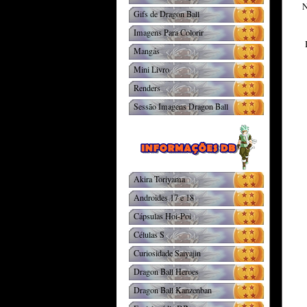
N
Gifs de Dragon Ball
Imagens Para Colorir
Mangás
Mini Livro
Renders
Sessão Imagens Dragon Ball
Akira Toriyama
Androides 17 e 18
Cápsulas Hoi-Poi
Células S
Curiosidade Saiyajin
Dragon Ball Heroes
Dragon Ball Kanzenban