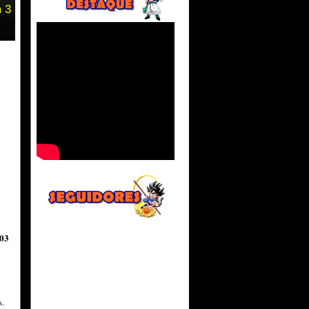
m 3
03
.