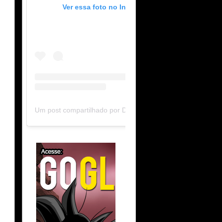
Ver essa foto no Instagram
Um post compartilhado por DB Limit-F (@dblimitf)