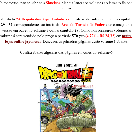
Shueisha
o momento, não se sabe se a
planeja lançar os volumes no formato físico
futuro.
"A Disputa dos Super Lutadores!"
sexto volume
capítul
Intitulado
, Este
inclui os
29
32
Arco do Torneio do Poder
a
, correspondentes ao início do
, que começou n
volume 5
capítulo 27
versão em papel no
com o
. Como nos primeiros volumes, o
volume 6
570 yen
(4,77€ ~ R$ 28,32)
muita
será vendido pelo preço a partir de
em
lojas online japonesas
volume 6
. Descubra as primeiras páginas deste
abaixo.
volume 6
Confira abaixo algumas das páginas em cores do
.