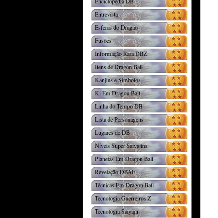
Enciclopédia DB
Entrevista
Esferas do Dragão
Fusões
Informação Rara DBZ
Itens de Dragon Ball
Kanjins e Símbolos
Ki Em Dragon Ball
Linha do Tempo DB
Lista de Personagens
Lugares de DB
Níveis Super Saiyajins
Planetas Em Dragon Ball
Revelação DBAF
Técnicas Em Dragon Ball
Tecnologia Guerreiros Z
Tecnologia Saiyajin