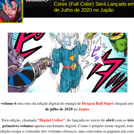
Cores (Full Color) Será Lançado e
de Julho de 2020 no Japão
volume 6
Dragon Ball Super
O
em cores da edição digital do mangá de
chegará em
de julho de 2020
Japão
no
.
“Digital Collor”
abril
três
Esta edição, chamada
, foi lançada no início de
com os
primeiros volumes
apenas em formato digital. Como o próprio nome sugere, esta
edição ocupa o conteúdo dos volumes clássicos, mas com todas as páginas em cores