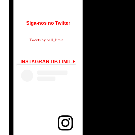
Siga-nos no Twitter
Tweets by ball_limit
INSTAGRAN DB LIMIT-F