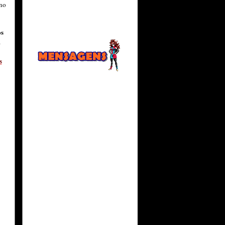
 no
os
a
s