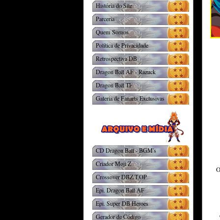
História do Site
Parceria
Quem Somos
Política de Privacidade
Retrospectiva DB
Dragon Ball AF - Razuck
Dragon Ball TF
Galeria de Fanarts Exclusivas
CD Dragon Ball - BGM's
Criador Moji Z
Crossover DBZ.T.OP
Epi. Dragon Ball AF
Epi. Super DB Heroes
Gerador de Código