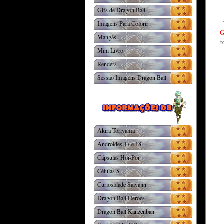
Gifs de Dragon Ball
Imagens Para Colorir
G
Mangás
t
Mini Livro
Renders
Sessão Imagens Dragon Ball
Akira Toriyama
Androides 17 e 18
Cápsulas Hoi-Poi
Células S
Curiosidade Saiyajin
Dragon Ball Heroes
Dragon Ball Kanzenban