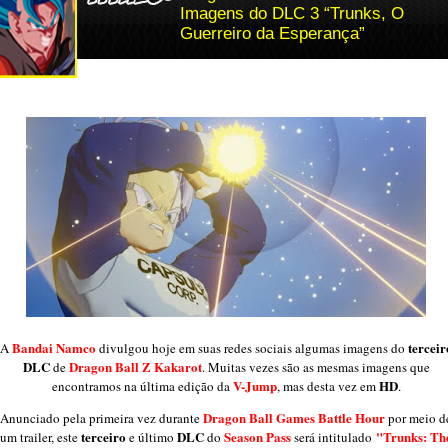
Imagens do DLC 3 “Trunks, O
Guerreiro da Esperança”
Bandai Namco
terceir
A
divulgou hoje em suas redes sociais algumas imagens do
DLC
Dragon Ball Z Kakarot
de
. Muitas vezes são as mesmas imagens que
V-Jump
HD
encontramos na última edição da
, mas desta vez em
.
Dragon Ball Games Battle Hour
Anunciado pela primeira vez durante
por meio d
terceiro
DLC
Season Pass
"Trunks: Th
um trailer, este
e último
do
será intitulado