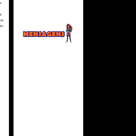
s
e
se
io