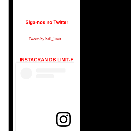
Siga-nos no Twitter
Tweets by ball_limit
INSTAGRAN DB LIMIT-F