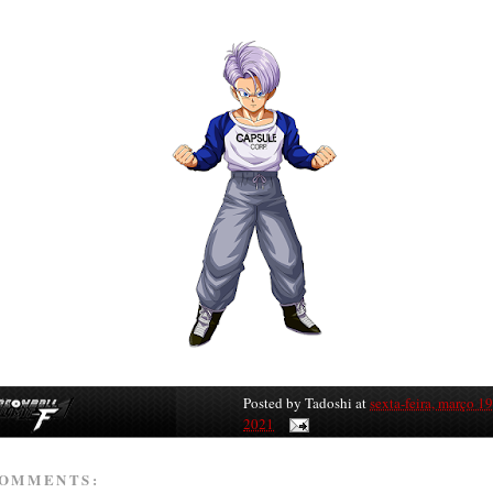
Posted by
Tadoshi
at
sexta-feira, março 19
2021
COMMENTS: