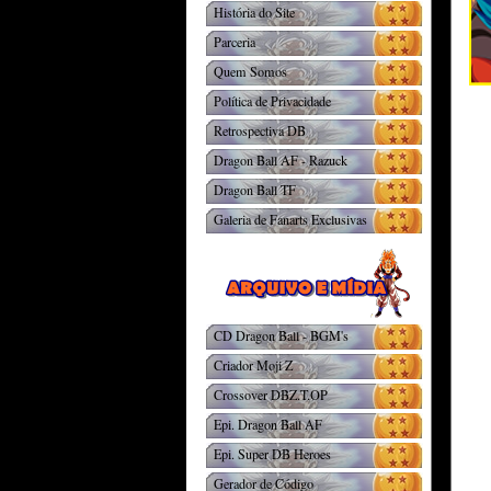
História do Site
Parceria
Quem Somos
Política de Privacidade
Retrospectiva DB
Dragon Ball AF - Razuck
Dragon Ball TF
Galeria de Fanarts Exclusivas
CD Dragon Ball - BGM's
Criador Moji Z
Crossover DBZ.T.OP
Epi. Dragon Ball AF
Epi. Super DB Heroes
Gerador de Código