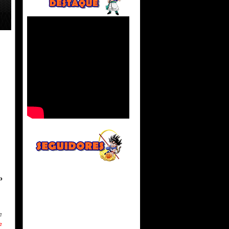
o
e
e