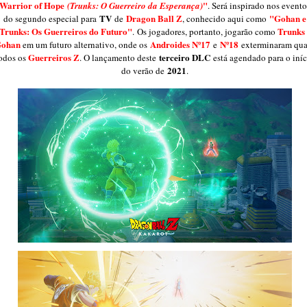
Warrior of Hope
"
(Trunks: O Guerreiro da Esperança)
. Será inspirado nos evento
TV
Dragon Ball Z
"Gohan e
do segundo especial para
de
, conhecido aqui como
Trunks: Os Guerreiros do Futuro"
Trunks
. Os jogadores, portanto, jogarão como
ohan
Androides Nº17
Nº18
em um futuro alternativo, onde os
e
exterminaram qua
Guerreiros Z
terceiro DLC
odos os
. O lançamento deste
está agendado para o iníc
2021
do verão de
.