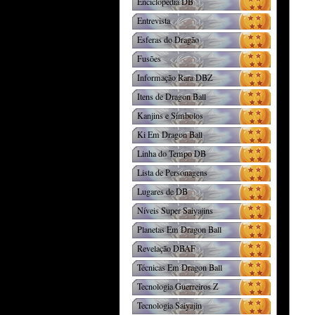
Enciclopédia DB
Entrevista
Esferas do Dragão
Fusões
Informação Rara DBZ
Itens de Dragon Ball
Kanjins e Símbolos
Ki Em Dragon Ball
Linha do Tempo DB
Lista de Personagens
Lugares de DB
Níveis Super Saiyajins
Planetas Em Dragon Ball
Revelação DBAF
Técnicas Em Dragon Ball
Tecnologia Guerreiros Z
Tecnologia Saiyajin