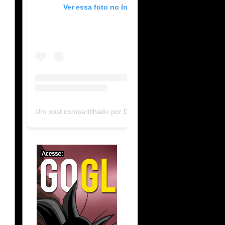
Ver essa foto no Instagram
Um post compartilhado por DB Limit-F (@dblimitf)