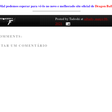
Mal podemos esperar para vê-lo no novo e melhorado site oficial de
Dragon Bal
------------------------------------------------
Posted by
Tadoshi
at
sábado, março 06,
2021
COMMENTS:
STAR UM COMENTÁRIO