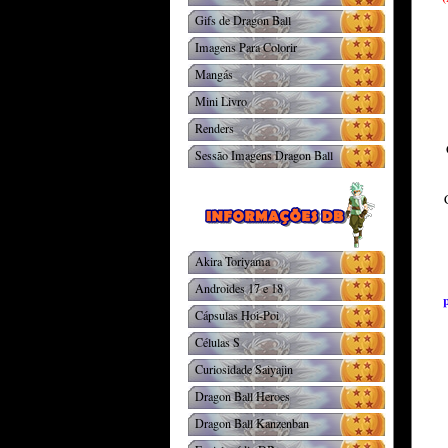
Gifs de Dragon Ball
Imagens Para Colorir
Mangás
Mini Livro
Renders
Sessão Imagens Dragon Ball
Akira Toriyama
Androides 17 e 18
Cápsulas Hoi-Poi
Células S
Curiosidade Saiyajin
Dragon Ball Heroes
Dragon Ball Kanzenban