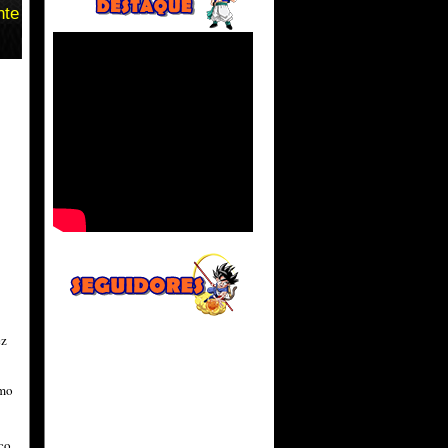
nte
ez
omo
nco