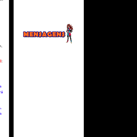
o,
l
:
a
rá
,
m