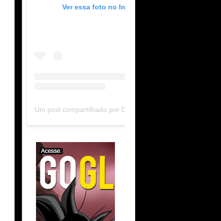
Ver essa foto no Instagram
Um post compartilhado por DB Limit-F (@dblimitf)