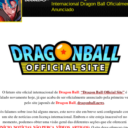
Internacional Dragon Ball Oficialme
Anunciado
Dragon Ball
“Dragon Ball Official Site”
O futuro site oficial internacional de
:
é
falado novamente hoje, já que acaba de ser oficialmente anunciado pela primeira v
Dragon Ball
dragonball.news
pelo site japonês de
,
.
ós falamos sobre isso há alguns meses, este novo site em breve será configurado c
um site de notícias com licença internacional. Embora o site esteja inacessível no
momento, podemos obter uma visão geral das diferentes seções que ele oferecerá
(INÍCIO, NOTÍCIAS, NÃO PERCA, VÍDEOS, ARTIGOS)
. O site deve oferecer ci