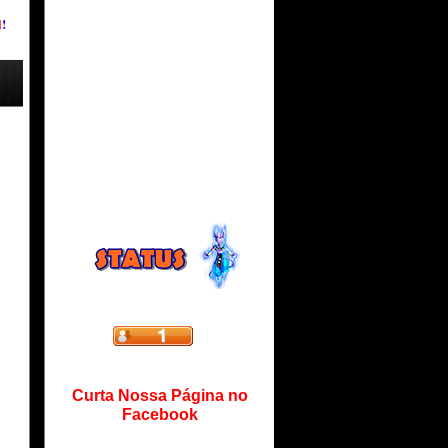
l
!
Curta Nossa Página no
Facebook