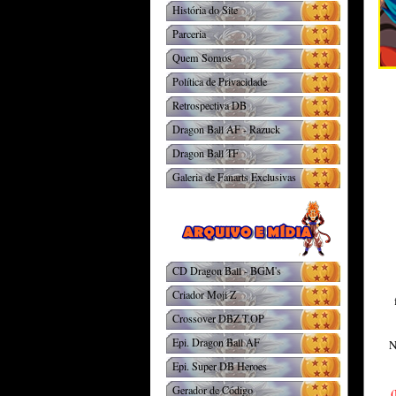
História do Site
Parceria
Quem Somos
Política de Privacidade
Retrospectiva DB
Dragon Ball AF - Razuck
Dragon Ball TF
Galeria de Fanarts Exclusivas
CD Dragon Ball - BGM's
Criador Moji Z
Crossover DBZ.T.OP
Epi. Dragon Ball AF
N
Epi. Super DB Heroes
Gerador de Código