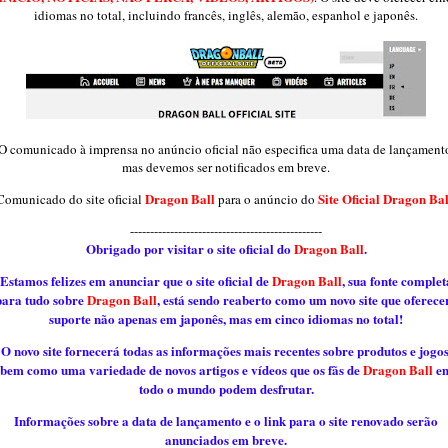
idiomas no total, incluindo francês, inglês, alemão, espanhol e japonês.
O comunicado à imprensa no anúncio oficial não especifica uma data de lançament
mas devemos ser notificados em breve.
Dragon Ball
Site Oficial Dragon Bal
Comunicado do site oficial
para o anúncio do
------------------------------------------------
Obrigado por visitar o site oficial do
Dragon Ball
.
Estamos felizes em anunciar que o site oficial de
Dragon Ball
, sua fonte complet
para tudo sobre
Dragon Ball
, está sendo reaberto como um novo site que oferece
suporte não apenas em japonês, mas em cinco idiomas no total!
O novo site fornecerá todas as informações mais recentes sobre produtos e jogos
bem como uma variedade de novos artigos e vídeos que os fãs de
Dragon Ball
e
todo o mundo podem desfrutar.
Informações sobre a data de lançamento e o link para o site renovado serão
anunciados em breve.