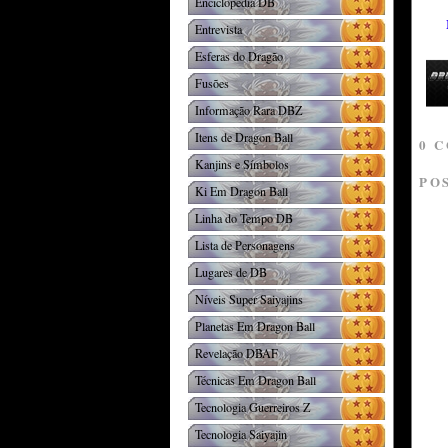
Enciclopédia DB
Entrevista
Esferas do Dragão
Fusões
Informação Rara DBZ
Itens de Dragon Ball
0 
Kanjins e Símbolos
PO
Ki Em Dragon Ball
Linha do Tempo DB
Lista de Personagens
Lugares de DB
Níveis Super Saiyajins
Planetas Em Dragon Ball
Revelação DBAF
Técnicas Em Dragon Ball
Tecnologia Guerreiros Z
Tecnologia Saiyajin