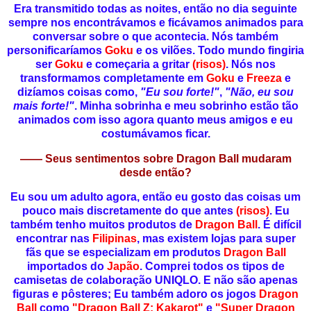
Era transmitido todas as noites, então no dia seguinte
sempre nos encontrávamos e ficávamos animados para
conversar sobre o que acontecia. Nós também
personificaríamos
Goku
e os vilões. Todo mundo fingiria
ser
Goku
e começaria a gritar
(risos)
. Nós nos
transformamos completamente em
Goku
e
Freeza
e
dizíamos coisas como,
"Eu sou forte!"
,
"Não, eu sou
mais forte!"
. Minha sobrinha e meu sobrinho estão tão
animados com isso agora quanto meus amigos e eu
costumávamos ficar.
—— Seus sentimentos sobre Dragon Ball mudaram
desde então?
Eu sou um adulto agora, então eu gosto das coisas um
pouco mais discretamente do que antes
(risos)
. Eu
também tenho muitos produtos de
Dragon Ball
. É difícil
encontrar nas
Filipinas
, mas existem lojas para super
fãs que se especializam em produtos
Dragon Ball
importados do
Japão
. Comprei todos os tipos de
camisetas de colaboração UNIQLO. E não são apenas
figuras e pôsteres; Eu também adoro os jogos
Dragon
Ball
como
"Dragon Ball Z: Kakarot"
e
"Super Dragon