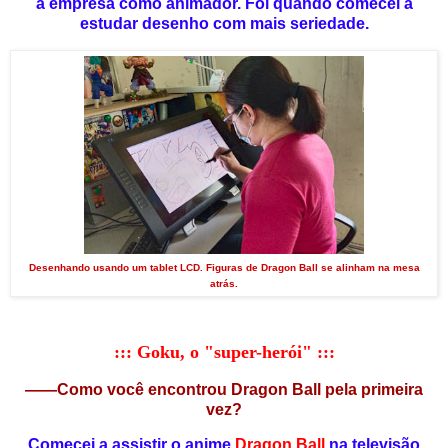
a empresa como animador. Foi quando comecei a
estudar desenho com mais seriedade.
Desenhando usando um tablet LCD. Figuras de Dragon Ball se alinham na mesa
atrás.
::: Goku, o "super-herói"
:::
——Como você encontrou Dragon Ball pela primeira
vez?
Comecei a assistir o anime
Dragon Ball
na televisão