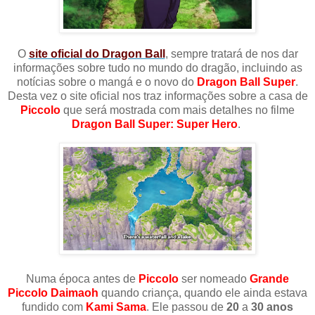
O
site oficial do Dragon Ball
, sempre tratará de nos dar
informações sobre tudo no mundo do dragão, incluindo as
notícias sobre o mangá e o novo do
Dragon Ball Super
.
Desta vez o site oficial nos traz informações sobre a casa de
Piccolo
que será mostrada com mais detalhes no filme
Dragon Ball Super: Super Hero
.
Numa época antes de
Piccolo
ser nomeado
Grande
Piccolo Daimaoh
quando criança, quando ele ainda estava
fundido com
Kami Sama
. Ele passou de
20
a
30
anos