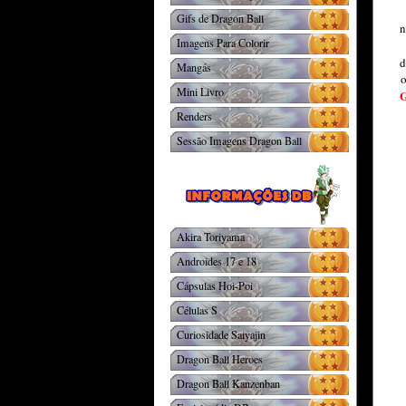
Gifs de Dragon Ball
n
Imagens Para Colorir
d
Mangás
o
Mini Livro
Renders
Sessão Imagens Dragon Ball
Akira Toriyama
Androides 17 e 18
Cápsulas Hoi-Poi
Células S
Curiosidade Saiyajin
Dragon Ball Heroes
Dragon Ball Kanzenban