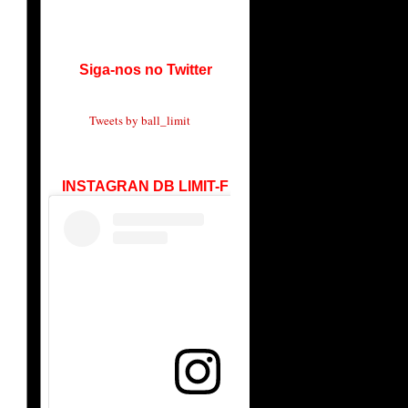
Siga-nos no Twitter
Tweets by ball_limit
INSTAGRAN DB LIMIT-F