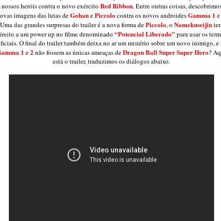
Red Ribbon
nossos heróis contra o novo exército
. Entre outras coisas, descobrimo
Gohan
Piccolo
Gamma 1
ovas imagens das lutas de
e
contra os novos androides
Piccolo
Namekuseijin
Uma das grandes surpresas do trailer é a nova forma de
, o
ter
“Potencial Liberado”
ireito a um power up no filme denominado
para usar os ter
ficiais. O final do trailer também deixa no ar um mistério sobre um novo inimigo, e 
Gamma 1
2
Dragon Ball Super Super Hero
e
não fossem as únicas ameaças de
? Aq
está o trailer, traduzimos os diálogos abaixo.