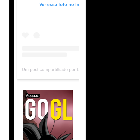
Ver essa foto no Instagram
Um post compartilhado por DB Limit-F (@dblimitf)