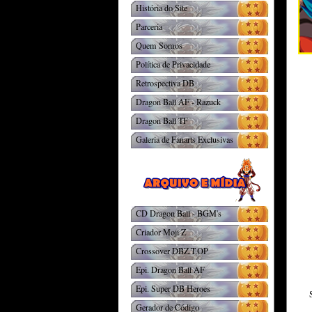
História do Site
Parceria
Quem Somos
Política de Privacidade
Retrospectiva DB
Dragon Ball AF - Razuck
Dragon Ball TF
Galeria de Fanarts Exclusivas
CD Dragon Ball - BGM's
Criador Moji Z
Crossover DBZ.T.OP
Epi. Dragon Ball AF
Epi. Super DB Heroes
Gerador de Código