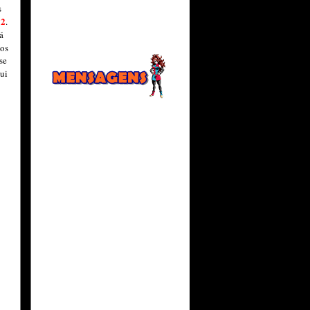
s
2
e
.
á
mos
se
ui