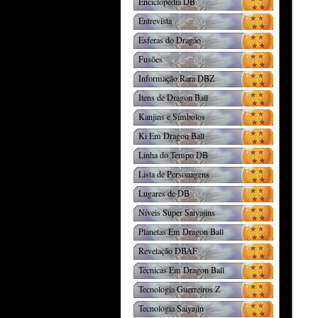
Enciclopédia DB
Entrevista
Esferas do Dragão
Fusões
Informação Rara DBZ
Itens de Dragon Ball
Kanjins e Símbolos
Ki Em Dragon Ball
Linha do Tempo DB
Lista de Personagens
Lugares de DB
Níveis Super Saiyajins
Planetas Em Dragon Ball
Revelação DBAF
Técnicas Em Dragon Ball
Tecnologia Guerreiros Z
Tecnologia Saiyajin