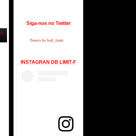
Siga-nos no Twitter
30,
Tweets by ball_limit
INSTAGRAN DB LIMIT-F