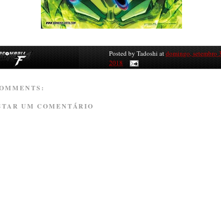
Posted by
Tadoshi
at
domingo, setembro 
2018
COMMENTS:
STAR UM COMENTÁRIO