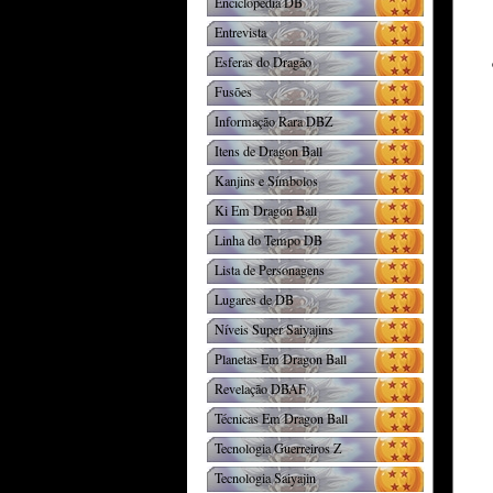
Enciclopédia DB
Entrevista
Esferas do Dragão
Fusões
Informação Rara DBZ
Itens de Dragon Ball
Kanjins e Símbolos
Ki Em Dragon Ball
Linha do Tempo DB
Lista de Personagens
Lugares de DB
Níveis Super Saiyajins
Planetas Em Dragon Ball
Revelação DBAF
Técnicas Em Dragon Ball
Tecnologia Guerreiros Z
Tecnologia Saiyajin