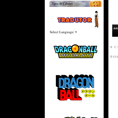
Tipos de Cabelos
Select Language
▼
0 
PO