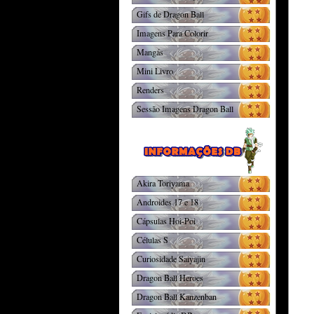
Gifs de Dragon Ball
Imagens Para Colorir
Mangás
Mini Livro
Renders
Sessão Imagens Dragon Ball
Akira Toriyama
Androides 17 e 18
Cápsulas Hoi-Poi
Células S
Curiosidade Saiyajin
Dragon Ball Heroes
Dragon Ball Kanzenban