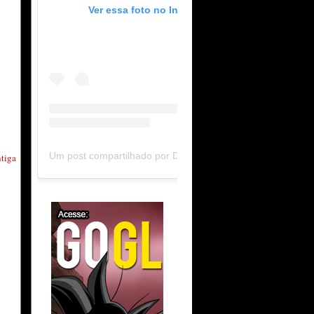
Ver essa foto no Instagram
Um post compartilhado por DB Limit-F (@dblimitf)
tiga