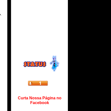
o
.
Curta Nossa Página no
Facebook