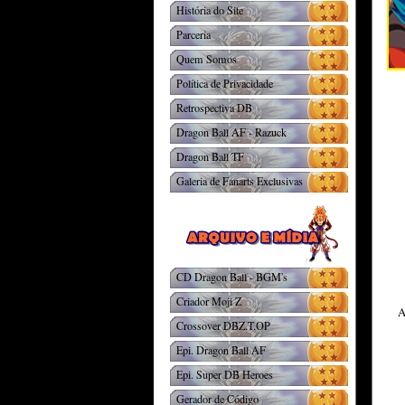
História do Site
Parceria
Quem Somos
Política de Privacidade
Retrospectiva DB
Dragon Ball AF - Razuck
Dragon Ball TF
Galeria de Fanarts Exclusivas
CD Dragon Ball - BGM's
Criador Moji Z
A
Crossover DBZ.T.OP
Epi. Dragon Ball AF
Epi. Super DB Heroes
Gerador de Código