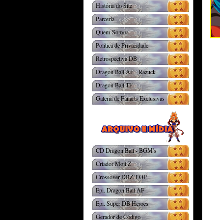
História do Site
Parceria
Quem Somos
Política de Privacidade
Retrospectiva DB
Dragon Ball AF - Razuck
Dragon Ball TF
Galeria de Fanarts Exclusivas
CD Dragon Ball - BGM's
Criador Moji Z
Crossover DBZ.T.OP
Epi. Dragon Ball AF
Epi. Super DB Heroes
Gerador de Código