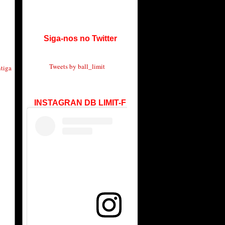
Siga-nos no Twitter
Tweets by ball_limit
tiga
INSTAGRAN DB LIMIT-F