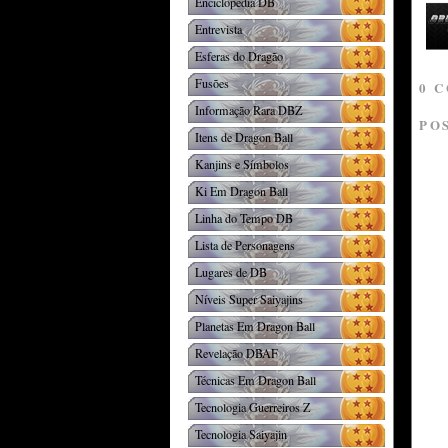
Enciclopédia DB
Entrevista
Esferas do Dragão
Fusões
0 
Informação Rara DBZ
PO
Itens de Dragon Ball
Kanjins e Símbolos
Ki Em Dragon Ball
Linha do Tempo DB
Lista de Personagens
Lugares de DB
Níveis Super Saiyajins
Planetas Em Dragon Ball
Revelação DBAF
Técnicas Em Dragon Ball
Tecnologia Guerreiros Z
Tecnologia Saiyajin