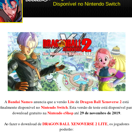
Disponível no Nintendo Switch
Bandai Namco
Lite
Dragon Ball Xenoverse 2
A
anuncia que a versão
de
está
Nintendo Switch
finalmente disponível no
. Esta versão de teste está disponível par
Nintendo eShop
29 de novembro de 2019
download gratuito na
até
.
DRAGON BALL XENOVERSE 2 LITE
Ao fazer o download de
, os jogadores
poderão: