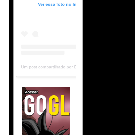
Ver essa foto no Instagram
Um post compartilhado por DB Limit-F (@dblimitf)