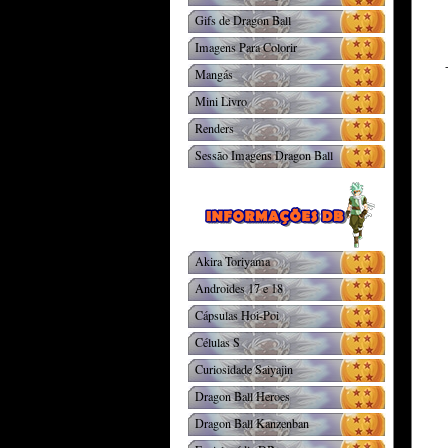
Gifs de Dragon Ball
Imagens Para Colorir
Mangás
Mini Livro
Renders
Sessão Imagens Dragon Ball
Akira Toriyama
Androides 17 e 18
Cápsulas Hoi-Poi
Células S
Curiosidade Saiyajin
Dragon Ball Heroes
Dragon Ball Kanzenban